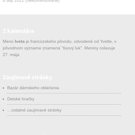
8 sep 2022 (Nekomentované)
Z kalendára
Meno
Iveta
je francúzskeho pôvodu, odvodené od Yvette, v
pôvodnom význame znamená "tisový luk". Meniny oslavuje
27. mája.
Zaujímavé stránky
Bazár dámskeho oblečenia
Detské hračky
…ostatné zaujímavé stránky