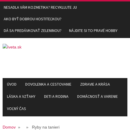
NESADLA VÁM KOZMETIKA? RECYKLUJTE JU
AKO BYŤ DOBROU HOSTITEĽKOU?
DÁ SA PREDÁVKOVAŤ ZELENINOU?
NÁJDITE SI TO PRAVÉ HOBBY
ÚVOD
DOVOLENKA A CESTOVANIE
ZDRAVIE A KRÁSA
LÁSKA A VZŤAHY
DETI A RODINA
DOMÁCNOSŤ A VARENIE
VOĽNÝ ČAS
Domov
» » Ryby na tanieri