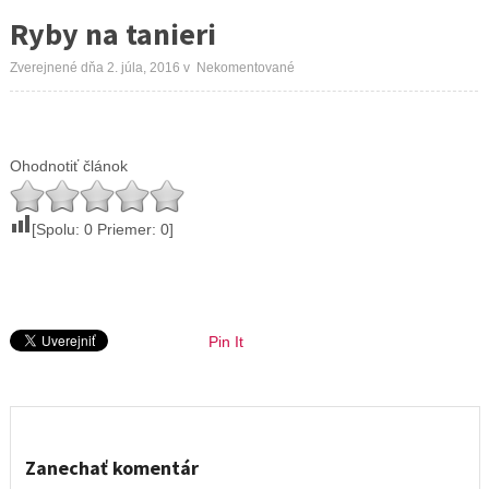
Ryby na tanieri
Zverejnené dňa 2. júla, 2016
v
Nekomentované
Ohodnotiť článok
[Spolu:
0
Priemer:
0
]
Pin It
Zanechať komentár