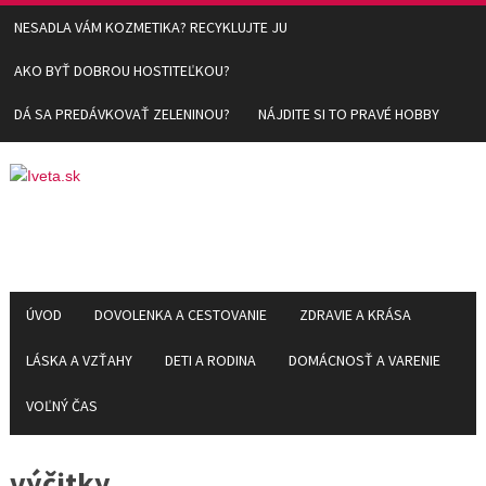
NESADLA VÁM KOZMETIKA? RECYKLUJTE JU
AKO BYŤ DOBROU HOSTITEĽKOU?
DÁ SA PREDÁVKOVAŤ ZELENINOU?
NÁJDITE SI TO PRAVÉ HOBBY
ÚVOD
DOVOLENKA A CESTOVANIE
ZDRAVIE A KRÁSA
LÁSKA A VZŤAHY
DETI A RODINA
DOMÁCNOSŤ A VARENIE
VOĽNÝ ČAS
výčitky