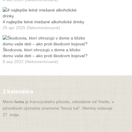
4 najlepšie letné miešané alkoholické drinky
25 apr 2025 (Nekomentované)
Škodcovia, ktorí ohrozujú v dome a blízko
domu vaše deti – ako proti škodcom bojovať?
8 sep 2022 (Nekomentované)
Z kalendára
Meno
Iveta
je francúzskeho pôvodu, odvodené od Yvette, v
pôvodnom význame znamená "tisový luk". Meniny oslavuje
27. mája.