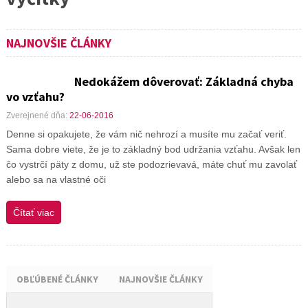
NAJNOVŠIE ČLÁNKY
Nedokážem dôverovať: Základná chyba
vo vzťahu?
Zverejnené dňa:
22-06-2016
Denne si opakujete, že vám nič nehrozí a musíte mu začať veriť.
Sama dobre viete, že je to základný bod udržania vzťahu. Avšak len
čo vystrčí päty z domu, už ste podozrievavá, máte chuť mu zavolať
alebo sa na vlastné oči
Čítať viac
OBĽÚBENÉ ČLÁNKY
NAJNOVŠIE ČLÁNKY