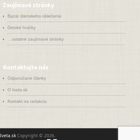
Zaujímavé stránky
Bazár dámskeho oblečenia
Detské hračky
…ostatné zaujímavé stránky
Kontaktujte nás
Odporúčané články
O Iveta.sk
Kontakt na redakciu
Iveta.sk
Copyright © 2026.