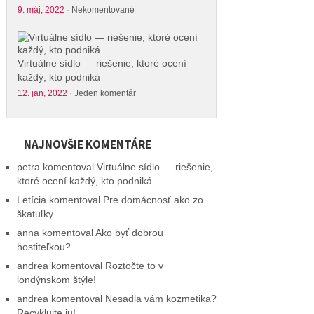
9. máj, 2022
·
Nekomentované
Virtuálne sídlo — riešenie, ktoré ocení
každý, kto podniká
12. jan, 2022
·
Jeden komentár
NAJNOVŠIE KOMENTÁRE
petra
komentoval
Virtuálne sídlo — riešenie,
ktoré ocení každý, kto podniká
Letícia
komentoval
Pre domácnosť ako zo
škatuľky
anna
komentoval
Ako byť dobrou
hostiteľkou?
andrea
komentoval
Roztočte to v
londýnskom štýle!
andrea
komentoval
Nesadla vám kozmetika?
Recyklujte ju!