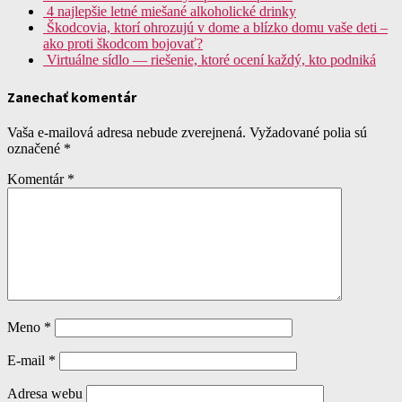
4 najlepšie letné miešané alkoholické drinky
Škodcovia, ktorí ohrozujú v dome a blízko domu vaše deti –
ako proti škodcom bojovať?
Virtuálne sídlo — riešenie, ktoré ocení každý, kto podniká
Zanechať komentár
Vaša e-mailová adresa nebude zverejnená.
Vyžadované polia sú
označené
*
Komentár
*
Meno
*
E-mail
*
Adresa webu