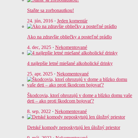
Staňte sa zorbonautkou!
24. jún, 2016
·
Jeden komentár
Ako na zdravšie obliečky a posteľné prádlo
4. dec, 2025
·
Nekomentované
4 najlepšie letné miešané alkoholické drinky
25. apr, 2025
·
Nekomentované
Škodcovia, ktorí ohrozujú v dome a blízko domu vaše
deti – ako proti škodcom bojovať?
8. sep, 2022
·
Nekomentované
Detské komody neposkytujú len úložný priestor
9. máj, 2022
·
Nekomentované