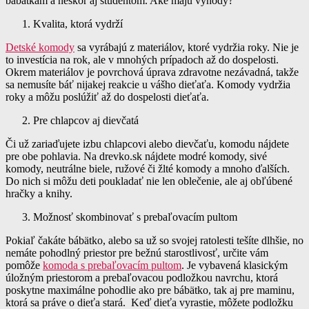
bábätkám a neskôr aj študentom. Aké majú výhody?
Kvalita, ktorá vydrží
Detské komody
sa vyrábajú z materiálov, ktoré vydržia roky. Nie je
to investícia na rok, ale v mnohých prípadoch až do dospelosti.
Okrem materiálov je povrchová úprava zdravotne nezávadná, takže
sa nemusíte báť nijakej reakcie u vášho dieťaťa. Komody vydržia
roky a môžu poslúžiť až do dospelosti dieťaťa.
Pre chlapcov aj dievčatá
Či už zariaďujete izbu chlapcovi alebo dievčaťu, komodu nájdete
pre obe pohlavia. Na drevko.sk nájdete modré komody, sivé
komody, neutrálne biele, ružové či žlté komody a mnoho ďalších.
Do nich si môžu deti poukladať nie len oblečenie, ale aj obľúbené
hračky a knihy.
Možnosť skombinovať s prebaľovacím pultom
Pokiaľ čakáte bábätko, alebo sa už so svojej ratolesti tešíte dlhšie, no
nemáte pohodlný priestor pre bežnú starostlivosť, určite vám
pomôže
komoda s prebaľovacím pultom
. Je vybavená klasickým
úložným priestorom a prebaľovacou podložkou navrchu, ktorá
poskytne maximálne pohodlie ako pre bábätko, tak aj pre maminu,
ktorá sa práve o dieťa stará. Keď dieťa vyrastie, môžete podložku