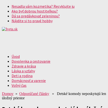
Nesadla vám kozmetika? Recyklujte ju
Ako byť dobrou hostiteľkou?
Dá sa predávkovať zeleninou?
Nájdite si to pravé hobby
Úvod
Dovolenka a cestovanie
Zdravie a krása
Láska a vzťahy
Deti a rodina
Domácnosť a varenie
Voľný čas
Domov
»
Odporúčané články
» Detské komody neposkytujú len
úložný priestor