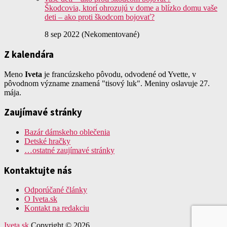
Škodcovia, ktorí ohrozujú v dome a blízko domu vaše
deti – ako proti škodcom bojovať?
8 sep 2022 (Nekomentované)
Z kalendára
Meno
Iveta
je francúzskeho pôvodu, odvodené od Yvette, v
pôvodnom význame znamená "tisový luk". Meniny oslavuje 27.
mája.
Zaujímavé stránky
Bazár dámskeho oblečenia
Detské hračky
…ostatné zaujímavé stránky
Kontaktujte nás
Odporúčané články
O Iveta.sk
Kontakt na redakciu
Iveta.sk
Copyright © 2026.