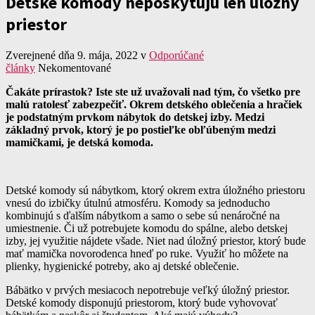
Detské komody neposkytujú len úložný
priestor
Zverejnené dňa 9. mája, 2022
v
Odporúčané
články
Nekomentované
Čakáte prírastok? Iste ste už uvažovali nad tým, čo všetko pre
malú ratolesť zabezpečiť. Okrem detského oblečenia a hračiek
je podstatným prvkom nábytok do detskej izby. Medzi
základný prvok, ktorý je po postieľke obľúbeným medzi
mamičkami, je detská komoda.
Detské komody sú nábytkom, ktorý okrem extra úložného priestoru
vnesú do izbičky útulnú atmosféru. Komody sa jednoducho
kombinujú s ďalším nábytkom a samo o sebe sú nenáročné na
umiestnenie. Či už potrebujete komodu do spálne, alebo detskej
izby, jej využitie nájdete všade. Niet nad úložný priestor, ktorý bude
mať mamička novorodenca hneď po ruke. Využiť ho môžete na
plienky, hygienické potreby, ako aj detské oblečenie.
Bábätko v prvých mesiacoch nepotrebuje veľký úložný priestor.
Detské komody disponujú priestorom, ktorý bude vyhovovať