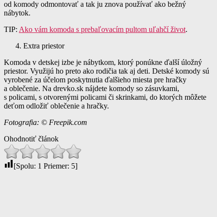
od komody odmontovať a tak ju znova používať ako bežný
nábytok.
TIP:
Ako vám komoda s prebaľovacím pultom uľahčí život
.
Extra priestor
Komoda v detskej izbe je nábytkom, ktorý ponúkne ďalší úložný
priestor. Využijú ho preto ako rodičia tak aj deti. Detské komody sú
vyrobené za účelom poskytnutia ďalšieho miesta pre hračky
a oblečenie. Na drevko.sk nájdete komody so zásuvkami,
s policami, s otvorenými policami či skrinkami, do ktorých môžete
deťom odložiť oblečenie a hračky.
Fotografia: © Freepik.com
Ohodnotiť článok
[Spolu:
1
Priemer:
5
]