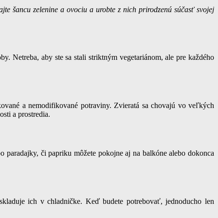
te šancu zelenine a ovociu a urobte z nich prirodzenú súčasť svojej
by. Netreba, aby ste sa stali striktným vegetariánom, ale pre každého
ekované a nemodifikované potraviny. Zvieratá sa chovajú vo veľkých
ti a prostredia.
lebo paradajky, či papriku môžete pokojne aj na balkóne alebo dokonca
a skladuje ich v chladničke. Keď budete potrebovať, jednoducho len