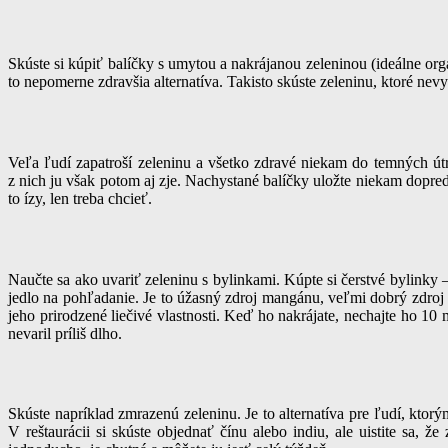
Skúste si kúpiť balíčky s umytou a nakrájanou zeleninou (ideálne orga
to nepomerne zdravšia alternatíva. Takisto skúste zeleninu, ktoré ne
Veľa ľudí zapatroší zeleninu a všetko zdravé niekam do temných útr
z nich ju však potom aj zje. Nachystané balíčky uložte niekam dopredu
to ízy, len treba chcieť.
Naučte sa ako uvariť zeleninu s bylinkami. Kúpte si čerstvé bylinky –
jedlo na pohľadanie. Je to úžasný zdroj mangánu, veľmi dobrý zdroj 
jeho prirodzené liečivé vlastnosti. Keď ho nakrájate, nechajte ho 10
nevaril príliš dlho.
Skúste napríklad zmrazenú zeleninu. Je to alternatíva pre ľudí, kto
V reštaurácii si skúste objednať čínu alebo indiu, ale uistite sa, že