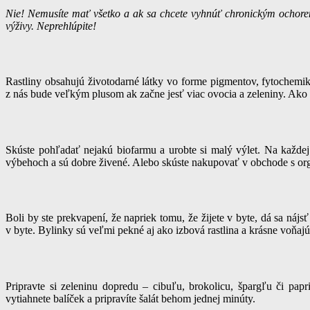
Nie! Nemusíte mať všetko a ak sa chcete vyhnúť chronickým ochoreni
výživy. Neprehlúpite!
Rastliny obsahujú životodarné látky vo forme pigmentov, fytochemikál
z nás bude veľkým plusom ak začne jesť viac ovocia a zeleniny. Ako 
Skúste pohľadať nejakú biofarmu a urobte si malý výlet. Na každej
výbehoch a sú dobre živené. Alebo skúste nakupovať v obchode s orga
Boli by ste prekvapení, že napriek tomu, že žijete v byte, dá sa náj
v byte. Bylinky sú veľmi pekné aj ako izbová rastlina a krásne voňajú
Pripravte si zeleninu dopredu – cibuľu, brokolicu, špargľu či pap
vytiahnete balíček a pripravíte šalát behom jednej minúty.