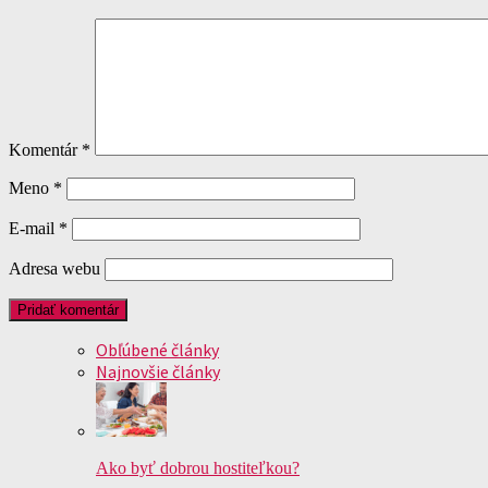
Komentár
*
Meno
*
E-mail
*
Adresa webu
Obľúbené články
Najnovšie články
Ako byť dobrou hostiteľkou?