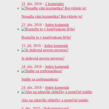
22. jún, 2016
·
2 komentáre
Nesadla vám kozmetika? Recyklujte ju!
22. jún, 2016
·
Jeden komentár
Roztočte to v londýnskom štýle!
15. júl, 2016
·
Jeden komentár
Je duševná nevera neverou?
24. jún, 2016
·
Jeden komentár
Staňte sa zorbonautkou!
24. jún, 2016
·
Jeden komentár
Ako na zdravšie obliečky a posteľné prádlo
4. dec, 2025
·
Nekomentované