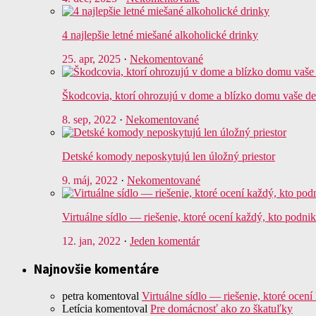
4 najlepšie letné miešané alkoholické drinky
25. apr, 2025
·
Nekomentované
Škodcovia, ktorí ohrozujú v dome a blízko domu vaše de
8. sep, 2022
·
Nekomentované
Detské komody neposkytujú len úložný priestor
9. máj, 2022
·
Nekomentované
Virtuálne sídlo — riešenie, ktoré ocení každý, kto podni
12. jan, 2022
·
Jeden komentár
Najnovšie komentáre
petra
komentoval
Virtuálne sídlo — riešenie, ktoré ocení
Letícia
komentoval
Pre domácnosť ako zo škatuľky