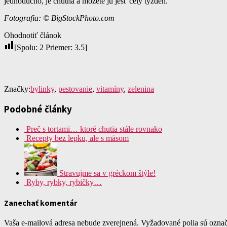
jednoducho, je chutná a môžete ju jesť celý týždeň.
Fotografia: © BigStockPhoto.com
Ohodnotiť článok
[Spolu:
2
Priemer:
3.5
]
Značky:
bylinky
,
pestovanie
,
vitamíny
,
zelenina
Podobné články
Preč s tortami… ktoré chutia stále rovnako
Recepty bez lepku, ale s mäsom
Stravujme sa v gréckom štýle!
Ryby, rybky, rybičky…
Zanechať komentár
Vaša e-mailová adresa nebude zverejnená.
Vyžadované polia sú ozna