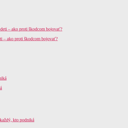
ti – ako proti škodcom bojovať?
ká
 každý, kto podniká