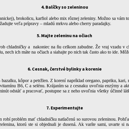
4. Balíčky so zeleninou
nickej), brokolicu, karfiol alebo mix rôznej zeleniny. Možno sa vám to b
vyžadujte veľa prípravy – mladú mrkvu alebo cherry paradajky.
5. Majte zeleninu na očiach
ob chladničky a nakoniec na ňu celkom zabudne. Že vraj vzadu v chla
, nech ich máte na očiach a siahajte po nich tak často ako to ide. Môže
6. Cesnak, čerstvé bylinky a korenie
 bazalku, kôpor a petržlen. Z korení napríklad oregano, papriku, kari, 
vitamínu B6, C a selénu. Krájaním sa z cesnaku uvoľnia enzýmy a akti
 minút odstáť a pracovať, postupne sa z neho uvoľnia všetky účinné lá
7. Experimentujte
rým robí problém mať chladničku natlačenú so surovou zeleninou. Pohľa
 zelenina, ktorú ste si objednali je dusená. Ak varíte sami, uvarte si