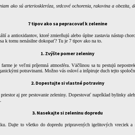
am ako sú arterioskleróza, srdcové ochorenia, rakovina a obezita, daj
7 tipov ako sa pepracovať k zelenine
ií a antioxidantov, ktoré zmierňujú alebo úplne zastavia nástup choro
sa k tomu nenásilne dokopať? Tu je 7 tipov ako na to.
1. Zvýšte pomer zeleniny
 farme je veľmi príjemná atmosféra. Väčšinou sa tu pestujú nepostr
nickými potravinami. Možno vás osloví a inšpiruje duch tejto spoločnos
2. Dopestujte si vlastné potraviny
sť priestor aj pre pestovanie zeleniny. Dopestovať napríklad bylinky a
.
3. Nasekajte si zeleninu dopredu
riku. Dajte to všetko do dopredu pripravených igelitových vreciek 