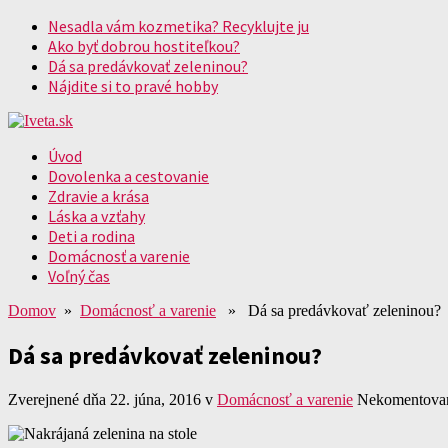
Nesadla vám kozmetika? Recyklujte ju
Ako byť dobrou hostiteľkou?
Dá sa predávkovať zeleninou?
Nájdite si to pravé hobby
Úvod
Dovolenka a cestovanie
Zdravie a krása
Láska a vzťahy
Deti a rodina
Domácnosť a varenie
Voľný čas
Domov
»
Domácnosť a varenie
» Dá sa predávkovať zeleninou?
Dá sa predávkovať zeleninou?
Zverejnené dňa 22. júna, 2016
v
Domácnosť a varenie
Nekomentova