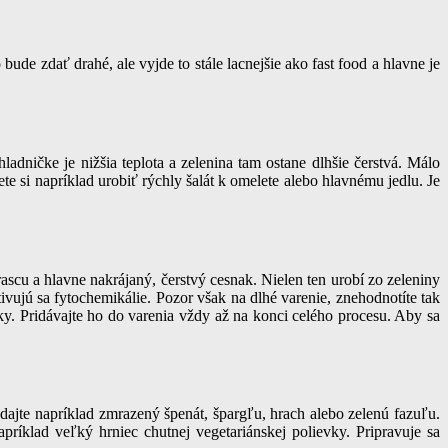
ude zdať drahé, ale vyjde to stále lacnejšie ako fast food a hlavne je
dničke je nižšia teplota a zelenina tam ostane dlhšie čerstvá. Málo
te si napríklad urobiť rýchly šalát k omelete alebo hlavnému jedlu. Je
rascu a hlavne nakrájaný, čerstvý cesnak. Nielen ten urobí zo zeleniny
vujú sa fytochemikálie. Pozor však na dlhé varenie, znehodnotíte tak
tky. Pridávajte ho do varenia vždy až na konci celého procesu. Aby sa
dajte napríklad zmrazený špenát, špargľu, hrach alebo zelenú fazuľu.
 napríklad veľký hrniec chutnej vegetariánskej polievky. Pripravuje sa