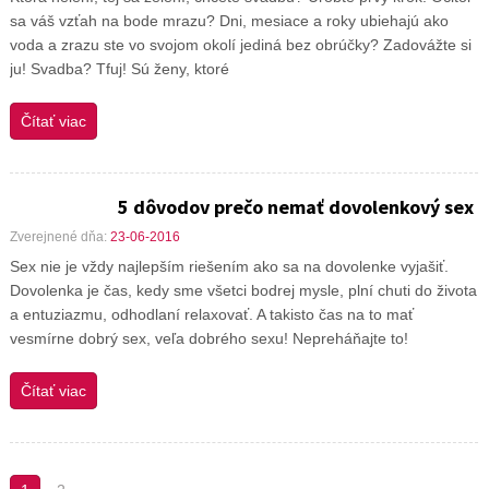
sa váš vzťah na bode mrazu? Dni, mesiace a roky ubiehajú ako
voda a zrazu ste vo svojom okolí jediná bez obrúčky? Zadovážte si
ju! Svadba? Tfuj! Sú ženy, ktoré
Čítať viac
5 dôvodov prečo nemať dovolenkový sex
Zverejnené dňa:
23-06-2016
Sex nie je vždy najlepším riešením ako sa na dovolenke vyjašiť.
Dovolenka je čas, kedy sme všetci bodrej mysle, plní chuti do života
a entuziazmu, odhodlaní relaxovať. A takisto čas na to mať
vesmírne dobrý sex, veľa dobrého sexu! Nepreháňajte to!
Čítať viac