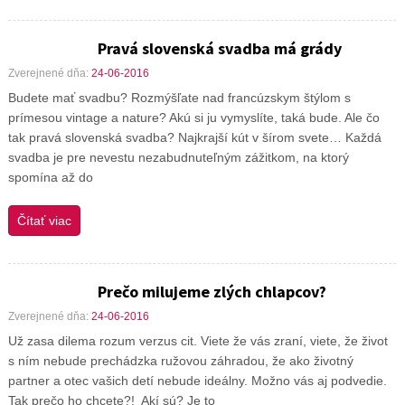
Pravá slovenská svadba má grády
Zverejnené dňa:
24-06-2016
Budete mať svadbu? Rozmýšľate nad francúzskym štýlom s
prímesou vintage a nature? Akú si ju vymyslíte, taká bude. Ale čo
tak pravá slovenská svadba? Najkrajší kút v šírom svete… Každá
svadba je pre nevestu nezabudnuteľným zážitkom, na ktorý
spomína až do
Čítať viac
Prečo milujeme zlých chlapcov?
Zverejnené dňa:
24-06-2016
Už zasa dilema rozum verzus cit. Viete že vás zraní, viete, že život
s ním nebude prechádzka ružovou záhradou, že ako životný
partner a otec vašich detí nebude ideálny. Možno vás aj podvedie.
Tak prečo ho chcete?! Akí sú? Je to