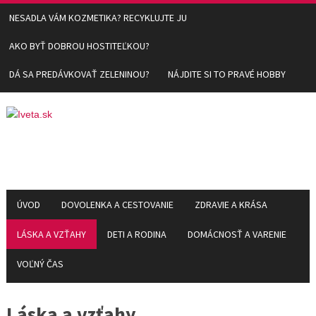
NESADLA VÁM KOZMETIKA? RECYKLUJTE JU
AKO BYŤ DOBROU HOSTITEĽKOU?
DÁ SA PREDÁVKOVAŤ ZELENINOU?
NÁJDITE SI TO PRAVÉ HOBBY
ÚVOD
DOVOLENKA A CESTOVANIE
ZDRAVIE A KRÁSA
LÁSKA A VZŤAHY
DETI A RODINA
DOMÁCNOSŤ A VARENIE
VOĽNÝ ČAS
Láska a vzťahy