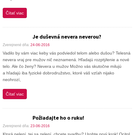
Čítať viac
Je duševná nevera neverou?
Zverejnené dňa:
24-06-2016
Vadilo by vám viac keby vás podviedol telom alebo dušou? Telesná
nevera vraj pre mužov nič neznamená. Hľadajú rozptýlenie a nové
telo. Ale čo ženy? Nevera u mužov Možno vás skutočne milujú
a hľadajú iba fyzické dobrodružstvo, ktoré váš vzťah nijako
neohrozí,
Čítať viac
Požiadajte ho o ruku!
Zverejnené dňa:
23-06-2016
Ktorá nelení, tej sa zelení, chcete svadbu? Urobte prvý krok! Ocitol