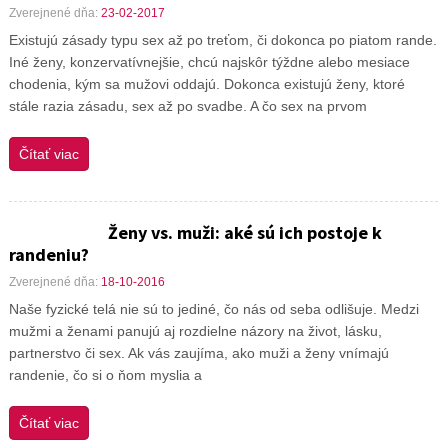
Zverejnené dňa:
23-02-2017
Existujú zásady typu sex až po treťom, či dokonca po piatom rande.
Iné ženy, konzervatívnejšie, chcú najskôr týždne alebo mesiace
chodenia, kým sa mužovi oddajú. Dokonca existujú ženy, ktoré
stále razia zásadu, sex až po svadbe. A čo sex na prvom
Čítať viac
Ženy vs. muži: aké sú ich postoje k
randeniu?
Zverejnené dňa:
18-10-2016
Naše fyzické telá nie sú to jediné, čo nás od seba odlišuje. Medzi
mužmi a ženami panujú aj rozdielne názory na život, lásku,
partnerstvo či sex. Ak vás zaujíma, ako muži a ženy vnímajú
randenie, čo si o ňom myslia a
Čítať viac