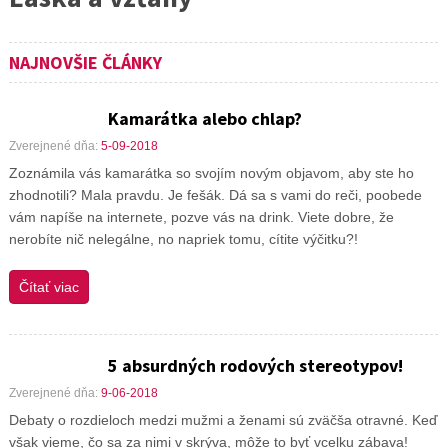
NAJNOVŠIE ČLÁNKY
Kamarátka alebo chlap?
Zverejnené dňa:
5-09-2018
Zoznámila vás kamarátka so svojím novým objavom, aby ste ho
zhodnotili? Mala pravdu. Je fešák. Dá sa s vami do reči, poobede
vám napíše na internete, pozve vás na drink. Viete dobre, že
nerobíte nič nelegálne, no napriek tomu, cítite výčitku?!
Čítať viac
5 absurdných rodových stereotypov!
Zverejnené dňa:
9-06-2018
Debaty o rozdieloch medzi mužmi a ženami sú zväčša otravné. Keď
však vieme, čo sa za nimi v skrýva, môže to byť vcelku zábava!