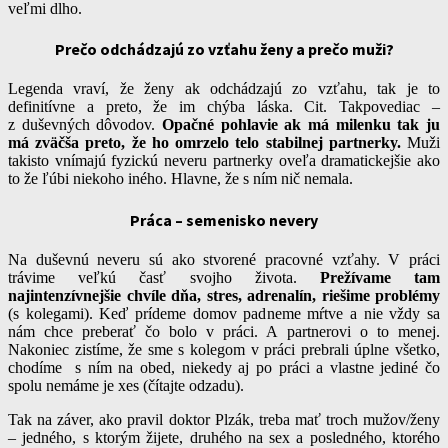
veľmi dlho.
Prečo odchádzajú zo vzťahu ženy a prečo muži?
Legenda vraví, že ženy ak odchádzajú zo vzťahu, tak je to
definitívne a preto, že im chýba láska. Cit. Takpovediac –
z duševných dôvodov.
Opačné pohlavie ak má milenku tak ju
má zväčša preto, že ho omrzelo telo stabilnej partnerky.
Muži
takisto vnímajú fyzickú neveru partnerky oveľa dramatickejšie ako
to že ľúbi niekoho iného. Hlavne, že s ním nič nemala.
Práca – semenisko nevery
Na duševnú neveru sú ako stvorené pracovné vzťahy. V práci
trávime veľkú časť svojho života.
Prežívame tam
najintenzívnejšie chvíle dňa, stres, adrenalín, riešime problémy
(s kolegami). Keď prídeme domov padneme mŕtve a nie vždy sa
nám chce preberať čo bolo v práci. A partnerovi o to menej.
Nakoniec zistíme, že sme s kolegom v práci prebrali úplne všetko,
chodíme s ním na obed, niekedy aj po práci a vlastne jediné čo
spolu nemáme je xes (čítajte odzadu).
Tak na záver, ako pravil doktor Plzák, treba mať troch mužov/ženy
– jedného, s ktorým žijete, druhého na sex a posledného, ktorého