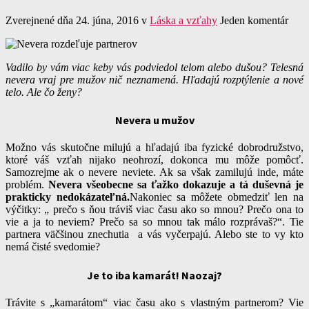
Zverejnené dňa 24. júna, 2016
v
Láska a vzťahy
Jeden komentár
Vadilo by vám viac keby vás podviedol telom alebo dušou? Telesná
nevera vraj pre mužov nič neznamená. Hľadajú rozptýlenie a nové
telo. Ale čo ženy?
Nevera u mužov
Možno vás skutočne milujú a hľadajú iba fyzické dobrodružstvo,
ktoré váš vzťah nijako neohrozí, dokonca mu môže pomôcť.
Samozrejme ak o nevere neviete. Ak sa však zamilujú inde, máte
problém.
Nevera všeobecne sa ťažko dokazuje a tá duševná je
prakticky nedokázateľná.
Nakoniec sa môžete obmedziť len na
výčitky: „ prečo s ňou tráviš viac času ako so mnou? Prečo ona to
vie a ja to neviem? Prečo sa so mnou tak málo rozprávaš?“. Tie
partnera väčšinou znechutia a vás vyčerpajú. Alebo ste to vy kto
nemá čisté svedomie?
Je to iba kamarát! Naozaj?
Trávite s „kamarátom“ viac času ako s vlastným partnerom? Vie