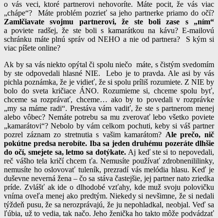
o vás veci, ktoré partnerovi nehovoríte. Máte pocit, že vás viac
„chápe“? Máte problém pozrieť sa jeho partnerke priamo do očí?
Zamlčiavate svojmu partnerovi, že ste boli zase s „ním“
a poviete radšej, že ste boli s kamarátkou na kávu? E-mailovú
schránku máte plnú správ od NEHO a nie od partnera? S kým si
viac píšete online?
Ak by sa vás niekto opýtal či spolu niečo máte, s čistým svedomím
by ste odpovedali hlasné NIE. Lebo je to pravda. Ale asi by vás
pichla poznámka, že je vidieť, že si spolu príliš rozumiete. Z NIE by
bolo do sveta kričiace ÁNO. Rozumieme si, chceme spolu byť,
chceme sa rozprávať, chceme… ako by to povedali v rozprávke
„my sa máme radi“. Prestáva vám vadiť, že ste s partnerom menej
alebo vôbec? Nemáte potrebu sa mu zverovať lebo všetko poviete
„kamarátovi“? Nebolo by vám celkom pochuti, keby si váš partner
pozrel záznam zo stretnutia s vašim kamarátom?
Ale prečo, nič
pokútne predsa nerobíte. Iba sa jeden druhému pozeráte dlhšie
do očí, smejete sa, letmo sa dotýkate.
Aj keď ste si to nepovedali,
reč vášho tela kričí chcem ťa. Nemusíte používať zdrobnenililinky,
nemusíte ho oslovovať tuleník, prezradí vás melódia hlasu. Keď je
duševne neverná žena – čo sa stáva častejšie, jej partner nato zriedka
príde. Zvlášť ak ide o dlhodobé vzťahy, kde muž svoju polovičku
vníma oveľa menej ako predtým. Niekedy si nevšimne, že si nedali
týždeň pusu, že sa nerozprávajú, že ju nepohladkal, neobjal. Veď sa
ľúbia, už to vedia, tak načo. Jeho ženička ho takto môže podvádzať