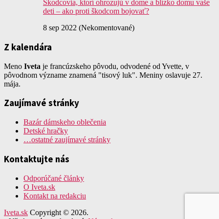
Škodcovia, ktorí ohrozujú v dome a blízko domu vaše
deti – ako proti škodcom bojovať?
8 sep 2022 (Nekomentované)
Z kalendára
Meno
Iveta
je francúzskeho pôvodu, odvodené od Yvette, v
pôvodnom význame znamená "tisový luk". Meniny oslavuje 27.
mája.
Zaujímavé stránky
Bazár dámskeho oblečenia
Detské hračky
…ostatné zaujímavé stránky
Kontaktujte nás
Odporúčané články
O Iveta.sk
Kontakt na redakciu
Iveta.sk
Copyright © 2026.