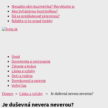
Nesadla vám kozmetika? Recyklujte ju
Ako byť dobrou hostiteľkou?
Dá sa predávkovať zeleninou?
Nájdite si to pravé hobby
Úvod
Dovolenka a cestovanie
Zdravie a krása
Láska a vzťahy
Deti a rodina
Domácnosť a varenie
Voľný čas
Domov
»
Láska a vzťahy
» Je duševná nevera neverou?
Je duševná nevera neverou?