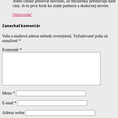
Jedno cinske prislovie hovorilo, ze myslienky predurcuju nase
ciny. Je to prvy krok ku zrade partnera a skutocnej nevere.
Odpovedať
Zanechať komentár
Vaša e-mailová adresa nebude zverejnená.
Vyžadované polia sú
označené
*
Komentár
*
Meno
*
E-mail
*
Adresa webu