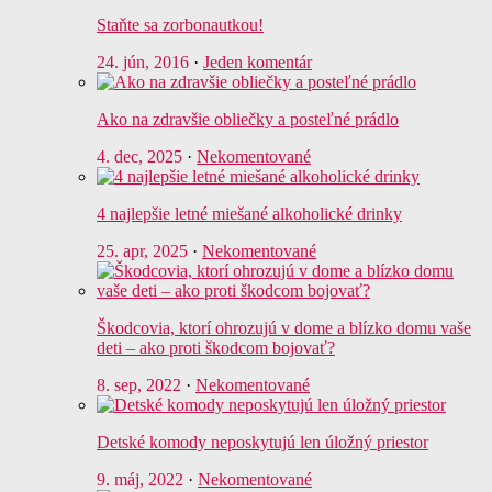
Staňte sa zorbonautkou!
24. jún, 2016
·
Jeden komentár
Ako na zdravšie obliečky a posteľné prádlo
4. dec, 2025
·
Nekomentované
4 najlepšie letné miešané alkoholické drinky
25. apr, 2025
·
Nekomentované
Škodcovia, ktorí ohrozujú v dome a blízko domu vaše
deti – ako proti škodcom bojovať?
8. sep, 2022
·
Nekomentované
Detské komody neposkytujú len úložný priestor
9. máj, 2022
·
Nekomentované