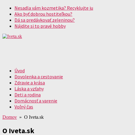
Nesadla vám kozmetika? Recyklujte ju
Ako byť dobrou hostiteľkou?
Dá sa predávkovať zeleninou?
Nájdite si to pravé hobby
Úvod
Dovolenka a cestovanie
Zdravie a krása
Láska a vzťahy
Deti a rodina
Domácnosť a varenie
Voľný čas
Domov
» O Iveta.sk
O Iveta.sk