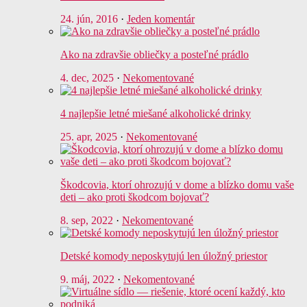
24. jún, 2016
·
Jeden komentár
Ako na zdravšie obliečky a posteľné prádlo
4. dec, 2025
·
Nekomentované
4 najlepšie letné miešané alkoholické drinky
25. apr, 2025
·
Nekomentované
Škodcovia, ktorí ohrozujú v dome a blízko domu vaše
deti – ako proti škodcom bojovať?
8. sep, 2022
·
Nekomentované
Detské komody neposkytujú len úložný priestor
9. máj, 2022
·
Nekomentované