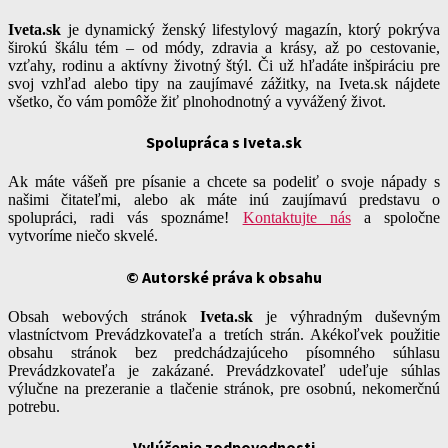
Iveta.sk
je dynamický ženský lifestylový magazín, ktorý pokrýva
širokú škálu tém – od módy, zdravia a krásy, až po cestovanie,
vzťahy, rodinu a aktívny životný štýl. Či už hľadáte inšpiráciu pre
svoj vzhľad alebo tipy na zaujímavé zážitky, na Iveta.sk nájdete
všetko, čo vám pomôže žiť plnohodnotný a vyvážený život.
Spolupráca s Iveta.sk
Ak máte vášeň pre písanie a chcete sa podeliť o svoje nápady s
našimi čitateľmi, alebo ak máte inú zaujímavú predstavu o
spolupráci, radi vás spoznáme!
Kontaktujte nás
a spoločne
vytvoríme niečo skvelé.
© Autorské práva k obsahu
Obsah webových stránok
Iveta.sk
je výhradným duševným
vlastníctvom Prevádzkovateľa a tretích strán. Akékoľvek použitie
obsahu stránok bez predchádzajúceho písomného súhlasu
Prevádzkovateľa je zakázané. Prevádzkovateľ udeľuje súhlas
výlučne na prezeranie a tlačenie stránok, pre osobnú, nekomerčnú
potrebu.
Vylúčenie zodpovednosti