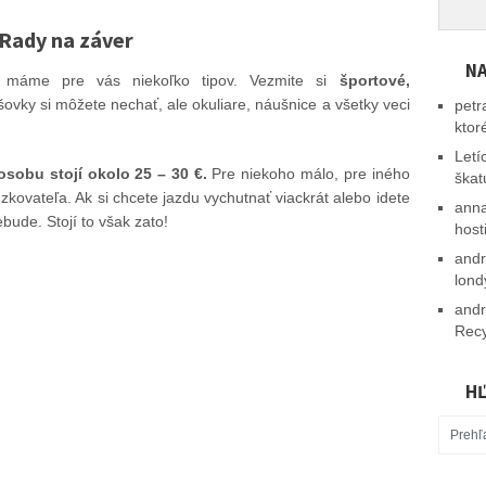
Rady na záver
NA
, máme pre vás niekoľko tipov. Vezmite si
športové,
šovky si môžete nechať, ale okuliare, náušnice a všetky veci
petr
ktor
Letí
osobu stojí okolo 25 – 30 €.
Pre niekoho málo, pre iného
škat
dzkovateľa. Ak si chcete jazdu vychutnať viackrát alebo idete
ann
bude. Stojí to však zato!
host
and
lond
and
Recy
HĽ