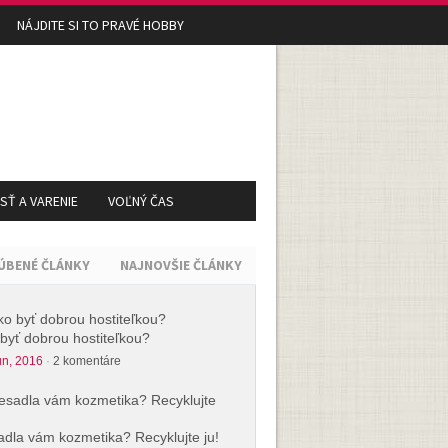
NÁJDITE SI TO PRAVÉ HOBBY
Ť A VARENIE
VOĽNÝ ČAS
ÚBENÉ ČLÁNKY
NAJNOVŠIE ČLÁNKY
byť dobrou hostiteľkou?
ún, 2016
·
2 komentáre
dla vám kozmetika? Recyklujte ju!