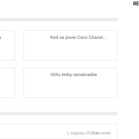
R
u
Keď sa povie Coco Chanel…
Vôňu knihy nenahradíte
1. augusta 2016 •
Odpovedať