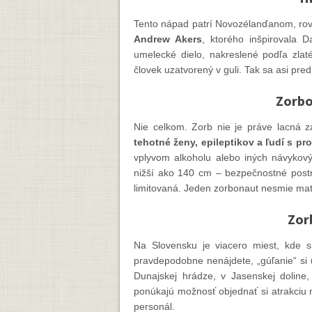
Tento nápad patrí Novozélanďanom, ro
Andrew Akers
, ktorého inšpirovala 
umelecké dielo, nakreslené podľa zla
človek uzatvorený v guli. Tak sa asi pred
Zorbo
Nie celkom. Zorb nie je práve lacná zá
tehotné ženy, epileptikov a ľudí s p
vplyvom alkoholu alebo iných návykový
nižší ako 140 cm – bezpečnostné postroj
limitovaná. Jeden zorbonaut nesmie mať
Zor
Na Slovensku je viacero miest, kde 
pravdepodobne nenájdete, „gúľanie“ si u
Dunajskej hrádze, v Jasenskej doline,
ponúkajú možnosť objednať si atrakciu 
personál.