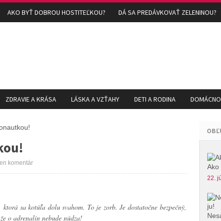
AKO BYŤ DOBROU HOSTITEĽKOU?
DÁ SA PREDÁVKOVAŤ ZELENINOU?
ZDRAVIE A KRÁSA
LÁSKA A VZŤAHY
DETI A RODINA
DOMÁCNOS
onautkou!
OBĽ
kou!
en komentár
Ako 
22. j
 ktorá sa kotúľa dolu svahom. To je zorb. Je dostatočne bezpečný,
Nesa
, že o adrenalín nebude núdza!