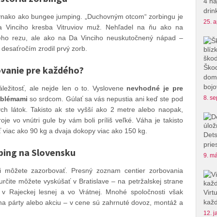
4 na
drin
vnako ako bungee jumping. „Duchovným otcom“ zorbingu je
25. a
Da Vinciho kresba Vitruviov muž. Nehľadel na ňu ako na
tého rezu, ale ako na Da Vinciho neuskutočnený nápad –
 desaťročím zrodil prvý zorb.
Škod
vanie pre každého?
domu
bojo
ležitosť, ale nejde len o to. Vyslovene
nevhodné je pre
8. se
roblémami
so srdcom. Gúlať sa vás nepustia ani keď ste pod
ch látok. Takisto ak ste vyšší ako 2 metre alebo naopak,
e vo vnútri gule by vám boli príliš veľké. Váha je takisto
 viac ako 90 kg a dvaja dokopy viac ako 150 kg.
Dets
prie
bing na Slovensku
9. má
si môžete zazorbovať. Presný zoznam centier zorbovania
rčite môžete vyskúšať v Bratislave – na petržalskej strane
 v Rajeckej lesnej a vo Vrátnej. Mnohé spoločnosti však
Virt
každ
na párty alebo akciu – v cene sú zahrnuté dovoz, montáž a
12. j