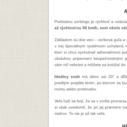
A
Podstatou zorbingu je rýchlosť a rotáci
až rýchlosťou 50 km/h, svet okolo vás
Základom sú dve veci – zorbová guľa a
v nej špeciálnym systémom uchytená m
ktorí si chcú vychutnať adrenalínovú j
obsluhou pripevnení bezpečnostnými p
vám nič nebráni a môžete sa kotúľať d
Ideálny svah
má sklon asi 20° a dĺžk
predtým prejdite terén, po ktorom sa b
roviny alebo protisvahu.
Veľa ľudí sa bojí, že sa v zorbe povraci
si však uvedomiť, že pri jej priemere (
metrov. To nie je až tak veľa.
H