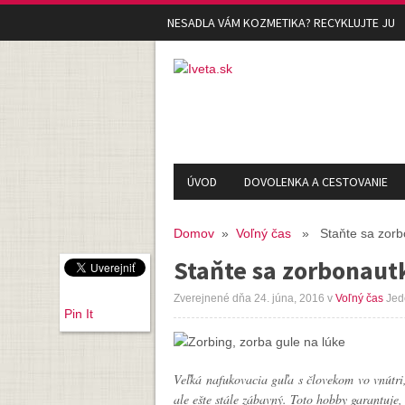
NESADLA VÁM KOZMETIKA? RECYKLUJTE JU
ÚVOD
DOVOLENKA A CESTOVANIE
Domov
»
Voľný čas
» Staňte sa zorb
Staňte sa zorbonaut
Zverejnené dňa 24. júna, 2016
v
Voľný čas
Jed
Pin It
Veľká nafukovacia guľa s človekom vo vnútri,
ale ešte stále zábavný. Toto hobby garantuje