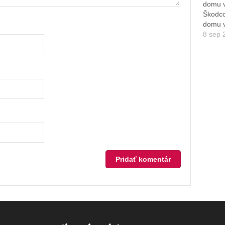
Škodco
domu v
8 sep 