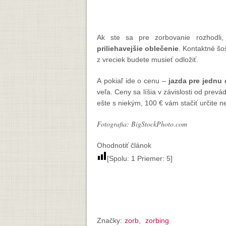
Ak ste sa pre zorbovanie rozhodli
priliehavejšie oblečenie
. Kontaktné šo
z vreciek budete musieť odložiť.
A pokiaľ ide o cenu –
jazda pre jednu 
veľa. Ceny sa líšia v závislosti od prevá
ešte s niekým, 100 € vám stačiť určite ne
Fotografia: BigStockPhoto.com
Ohodnotiť článok
[Spolu:
1
Priemer:
5
]
Značky:
zorb
,
zorbing