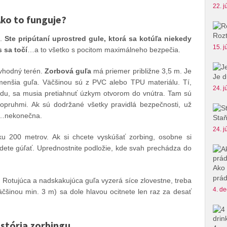
22. j
ko to funguje?
Rozt
a.
Ste pripútaní uprostred gule, ktorá sa kotúľa niekedy
15. j
 sa točí
…a to všetko s pocitom maximálneho bezpečia.
 vhodný terén.
Zorbová guľa
má priemer približne 3,5 m. Je
Je d
enšia guľa. Väčšinou sú z PVC alebo TPU materiálu. Tí,
24. j
azdu, sa musia pretiahnuť úzkym otvorom do vnútra. Tam sú
opruhmi. Ak sú dodržané všetky pravidlá bezpečnosti, už
o…nekonečna.
Staň
24. j
u 200 metrov. Ak si chcete vyskúšať zorbing, osobne si
udete gúľať. Uprednostnite podložie, kde svah prechádza do
Ako 
prád
a. Rotujúca a nadskakujúca guľa vyzerá síce zlovestne, treba
4. de
väčšinou min. 3 m) sa dole hlavou ocitnete len raz za desať
istória zorbingu