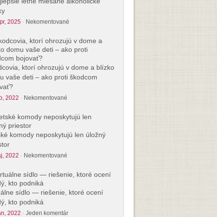
jlepšie letné miešané alkoholické
ky
pr, 2025
·
Nekomentované
covia, ktorí ohrozujú v dome a blízko
 vaše deti – ako proti škodcom
vať?
p, 2022
·
Nekomentované
ké komody neposkytujú len úložný
stor
j, 2022
·
Nekomentované
uálne sídlo — riešenie, ktoré ocení
ý, kto podniká
an, 2022
·
Jeden komentár