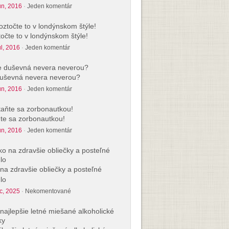
ún, 2016
·
Jeden komentár
očte to v londýnskom štýle!
úl, 2016
·
Jeden komentár
uševná nevera neverou?
ún, 2016
·
Jeden komentár
te sa zorbonautkou!
ún, 2016
·
Jeden komentár
na zdravšie obliečky a posteľné
lo
c, 2025
·
Nekomentované