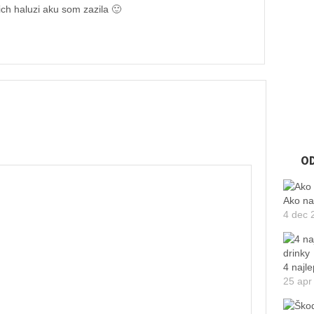
ich haluzi aku som zazila 🙂
O
Ako na
4 dec 
4 najle
25 apr