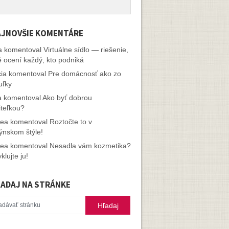
JNOVŠIE KOMENTÁRE
a
komentoval
Virtuálne sídlo — riešenie,
é ocení každý, kto podniká
cia
komentoval
Pre domácnosť ako zo
uľky
a
komentoval
Ako byť dobrou
iteľkou?
rea
komentoval
Roztočte to v
ýnskom štýle!
rea
komentoval
Nesadla vám kozmetika?
klujte ju!
ADAJ NA STRÁNKE