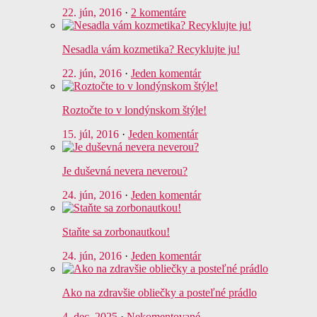
22. jún, 2016
·
2 komentáre
Nesadla vám kozmetika? Recyklujte ju!
22. jún, 2016
·
Jeden komentár
Roztočte to v londýnskom štýle!
15. júl, 2016
·
Jeden komentár
Je duševná nevera neverou?
24. jún, 2016
·
Jeden komentár
Staňte sa zorbonautkou!
24. jún, 2016
·
Jeden komentár
Ako na zdravšie obliečky a posteľné prádlo
4. dec, 2025
·
Nekomentované