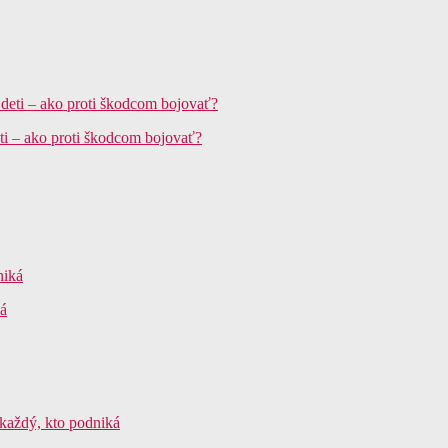
ti – ako proti škodcom bojovať?
ká
 každý, kto podniká