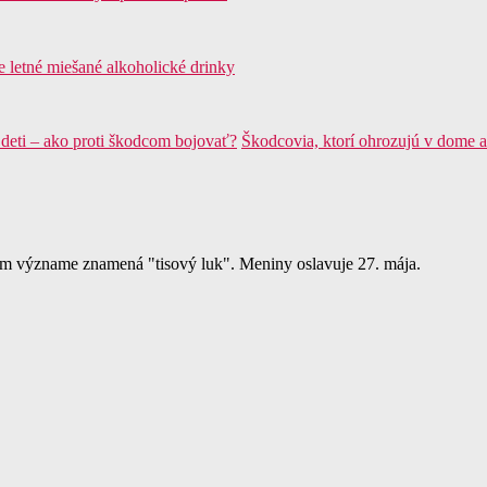
ie letné miešané alkoholické drinky
Škodcovia, ktorí ohrozujú v dome a
m význame znamená "tisový luk". Meniny oslavuje 27. mája.