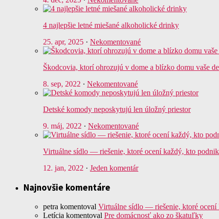
4 najlepšie letné miešané alkoholické drinky
25. apr, 2025
·
Nekomentované
Škodcovia, ktorí ohrozujú v dome a blízko domu vaše de
8. sep, 2022
·
Nekomentované
Detské komody neposkytujú len úložný priestor
9. máj, 2022
·
Nekomentované
Virtuálne sídlo — riešenie, ktoré ocení každý, kto podni
12. jan, 2022
·
Jeden komentár
Najnovšie komentáre
petra
komentoval
Virtuálne sídlo — riešenie, ktoré ocení
Letícia
komentoval
Pre domácnosť ako zo škatuľky