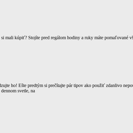
e si mali kúpiť? Stojíte pred regálom hodiny a ruky máte pomaľované 
zujte ho! Ešte predtým si prečítajte pár tipov ako použiť zdanlivo nep
 dennom svetle, na