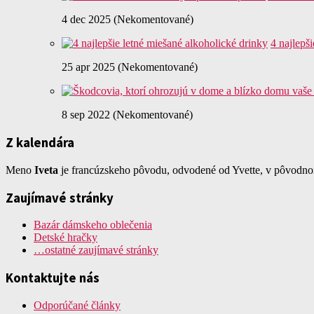
4 dec 2025 (Nekomentované)
4 najlepš
25 apr 2025 (Nekomentované)
8 sep 2022 (Nekomentované)
Z kalendára
Meno
Iveta
je francúzskeho pôvodu, odvodené od Yvette, v pôvodno
Zaujímavé stránky
Bazár dámskeho oblečenia
Detské hračky
…ostatné zaujímavé stránky
Kontaktujte nás
Odporúčané články