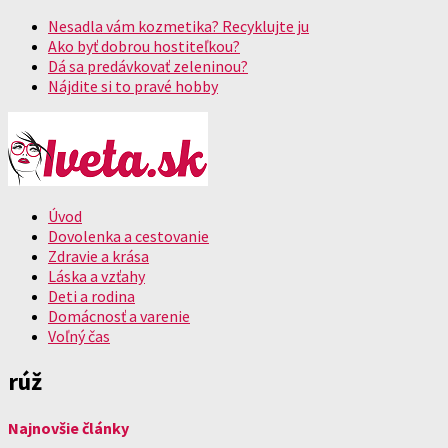
Nesadla vám kozmetika? Recyklujte ju
Ako byť dobrou hostiteľkou?
Dá sa predávkovať zeleninou?
Nájdite si to pravé hobby
Úvod
Dovolenka a cestovanie
Zdravie a krása
Láska a vzťahy
Deti a rodina
Domácnosť a varenie
Voľný čas
rúž
Najnovšie články