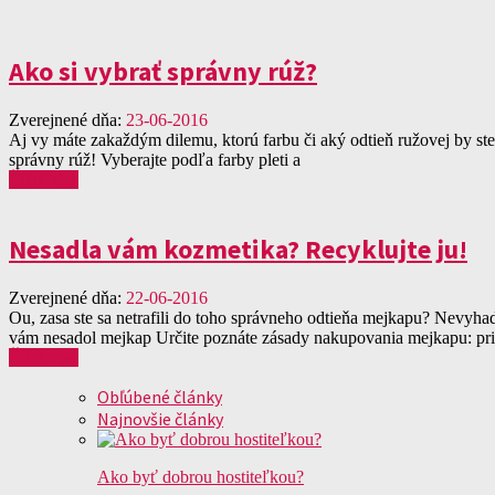
Ako si vybrať správny rúž?
Zverejnené dňa:
23-06-2016
Aj vy máte zakaždým dilemu, ktorú farbu či aký odtieň ružovej by st
správny rúž! Vyberajte podľa farby pleti a
Čítať viac
Nesadla vám kozmetika? Recyklujte ju!
Zverejnené dňa:
22-06-2016
Ou, zasa ste sa netrafili do toho správneho odtieňa mejkapu? Nevyhad
vám nesadol mejkap Určite poznáte zásady nakupovania mejkapu: pri
Čítať viac
Obľúbené články
Najnovšie články
Ako byť dobrou hostiteľkou?