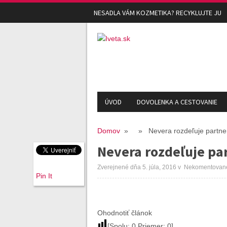
NESADLA VÁM KOZMETIKA? RECYKLUJTE JU
ÚVOD
DOVOLENKA A CESTOVANIE
Domov
» » Nevera rozdeľuje partne
Nevera rozdeľuje pa
Zverejnené dňa 5. júla, 2016
v
Nekomentovan
Pin It
Ohodnotiť článok
[Spolu:
0
Priemer:
0
]