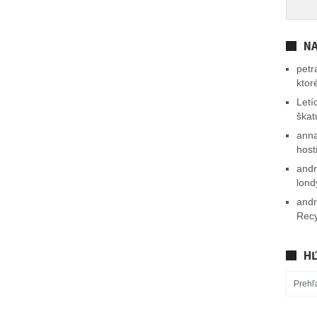
NA
petr
ktor
Letí
škat
ann
host
and
lond
and
Recy
HĽ