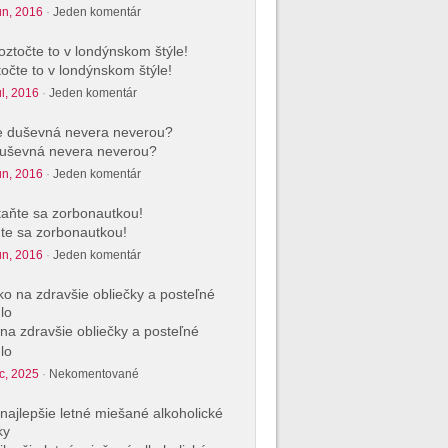
ún, 2016
·
Jeden komentár
očte to v londýnskom štýle!
úl, 2016
·
Jeden komentár
uševná nevera neverou?
ún, 2016
·
Jeden komentár
te sa zorbonautkou!
ún, 2016
·
Jeden komentár
na zdravšie obliečky a posteľné
lo
c, 2025
·
Nekomentované