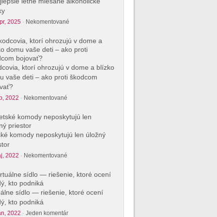
jlepšie letné miešané alkoholické
ky
pr, 2025
·
Nekomentované
covia, ktorí ohrozujú v dome a blízko
 vaše deti – ako proti škodcom
vať?
p, 2022
·
Nekomentované
ké komody neposkytujú len úložný
stor
j, 2022
·
Nekomentované
uálne sídlo — riešenie, ktoré ocení
ý, kto podniká
an, 2022
·
Jeden komentár