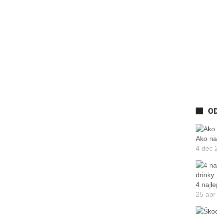
O
Ako na
4 dec 
4 najle
25 apr