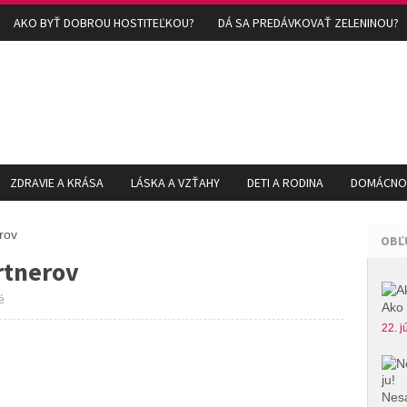
AKO BYŤ DOBROU HOSTITEĽKOU?
DÁ SA PREDÁVKOVAŤ ZELENINOU?
ZDRAVIE A KRÁSA
LÁSKA A VZŤAHY
DETI A RODINA
DOMÁCNOS
rov
OBĽ
rtnerov
é
Ako 
22. j
Nesa