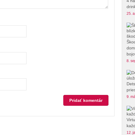
4 na
drin
25. a
Škod
domu
bojo
8. se
Dets
prie
9. má
Virt
každ
12. j