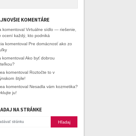
JNOVŠIE KOMENTÁRE
a
komentoval
Virtuálne sídlo — riešenie,
é ocení každý, kto podniká
cia
komentoval
Pre domácnosť ako zo
uľky
a
komentoval
Ako byť dobrou
iteľkou?
rea
komentoval
Roztočte to v
ýnskom štýle!
rea
komentoval
Nesadla vám kozmetika?
klujte ju!
ADAJ NA STRÁNKE