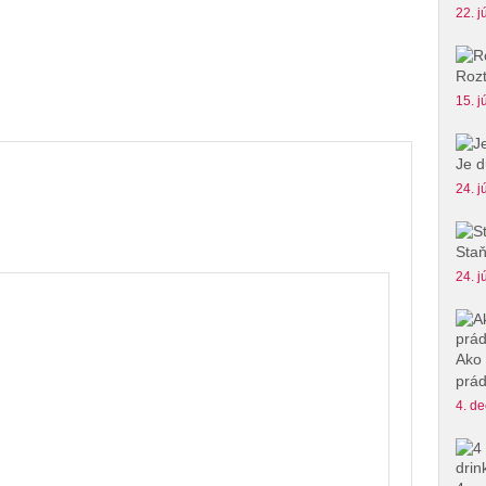
22. j
Rozt
15. j
Je d
24. j
Staň
24. j
Ako 
prád
4. de