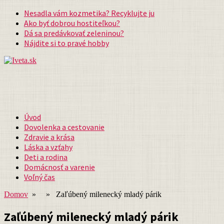
Nesadla vám kozmetika? Recyklujte ju
Ako byť dobrou hostiteľkou?
Dá sa predávkovať zeleninou?
Nájdite si to pravé hobby
Úvod
Dovolenka a cestovanie
Zdravie a krása
Láska a vzťahy
Deti a rodina
Domácnosť a varenie
Voľný čas
Domov
» » Zaľúbený milenecký mladý párik
Zaľúbený milenecký mladý párik