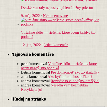
Detské komody neposkytujú len úložný priestor
9. máj, 2022
·
Nekomentované
Virtuálne sídlo — riešenie, ktoré ocení každý, kto
podniká
12. jan, 2022
·
Jeden komentár
Najnovšie komentáre
petra
komentoval
Virtuálne sídlo — riešenie, ktoré
ocení každý, kto podniká
Letícia
komentoval
Pre domácnosť ako zo škatuľky
anna
komentoval
Ako byť dobrou hostiteľkou?
andrea
komentoval
Roztočte to v londýnskom štýle!
andrea
komentoval
Nesadla vám kozmetika?
Recyklujte ju!
Hľadaj na stránke