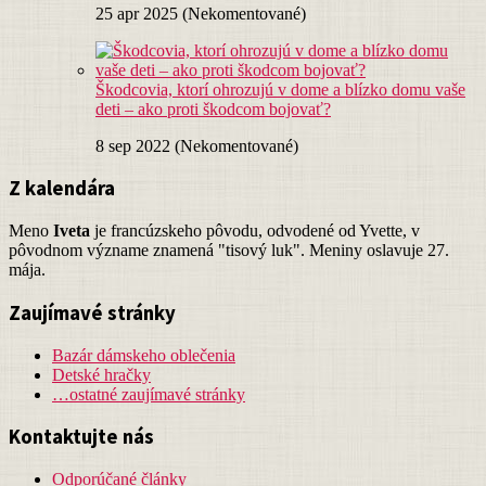
25 apr 2025 (Nekomentované)
Škodcovia, ktorí ohrozujú v dome a blízko domu vaše
deti – ako proti škodcom bojovať?
8 sep 2022 (Nekomentované)
Z kalendára
Meno
Iveta
je francúzskeho pôvodu, odvodené od Yvette, v
pôvodnom význame znamená "tisový luk". Meniny oslavuje 27.
mája.
Zaujímavé stránky
Bazár dámskeho oblečenia
Detské hračky
…ostatné zaujímavé stránky
Kontaktujte nás
Odporúčané články