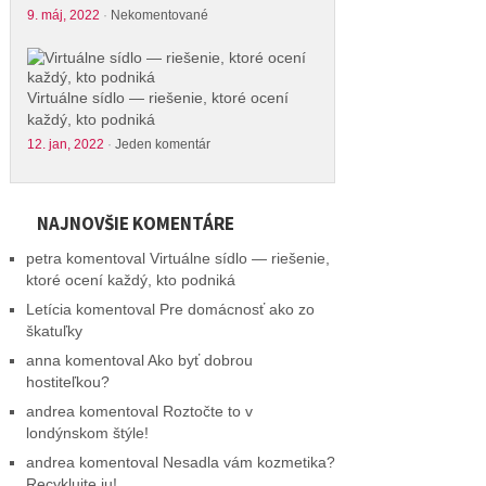
9. máj, 2022
·
Nekomentované
Virtuálne sídlo — riešenie, ktoré ocení
každý, kto podniká
12. jan, 2022
·
Jeden komentár
NAJNOVŠIE KOMENTÁRE
petra
komentoval
Virtuálne sídlo — riešenie,
ktoré ocení každý, kto podniká
Letícia
komentoval
Pre domácnosť ako zo
škatuľky
anna
komentoval
Ako byť dobrou
hostiteľkou?
andrea
komentoval
Roztočte to v
londýnskom štýle!
andrea
komentoval
Nesadla vám kozmetika?
Recyklujte ju!