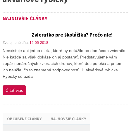
NAJNOVŠIE ČLÁNKY
Zvieratko pre školáčika? Prečo nie!
Zverejnené dňa:
12-05-2018
Neexistuje ani jedno dieťa, ktoré by netúžilo po domácom zvieratku.
Nie každé sa však dokáže oň aj postarať. Predstavujeme vám
zopár nenáročných zvieracích druhov, ktoré deti potešia a pritom
ich naučia, čo to znamená zodpovednosť. 1: akváriová rybička
Rybičky sú azda
Čítať viac
OBĽÚBENÉ ČLÁNKY
NAJNOVŠIE ČLÁNKY