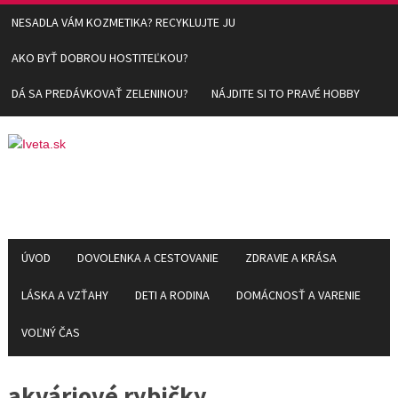
NESADLA VÁM KOZMETIKA? RECYKLUJTE JU
AKO BYŤ DOBROU HOSTITEĽKOU?
DÁ SA PREDÁVKOVAŤ ZELENINOU?
NÁJDITE SI TO PRAVÉ HOBBY
ÚVOD
DOVOLENKA A CESTOVANIE
ZDRAVIE A KRÁSA
LÁSKA A VZŤAHY
DETI A RODINA
DOMÁCNOSŤ A VARENIE
VOĽNÝ ČAS
akváriové rybičky