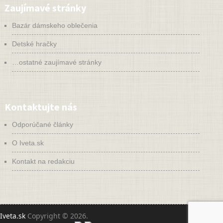
Zaujímavé stránky
Bazár dámskeho oblečenia
Detské hračky
…ostatné zaujímavé stránky
Kontaktujte nás
Odporúčané články
O Iveta.sk
Kontakt na redakciu
Iveta.sk
Copyright © 2026.