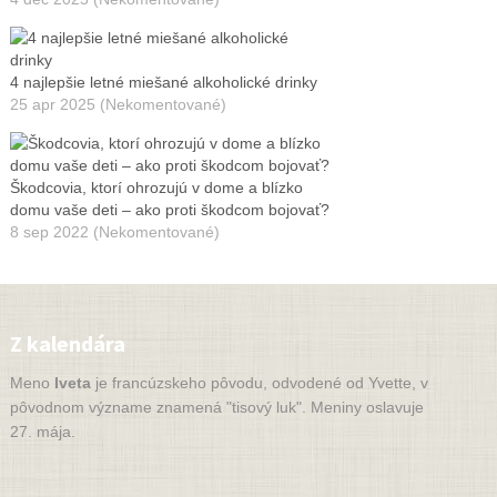
4 najlepšie letné miešané alkoholické drinky
25 apr 2025 (Nekomentované)
Škodcovia, ktorí ohrozujú v dome a blízko
domu vaše deti – ako proti škodcom bojovať?
8 sep 2022 (Nekomentované)
Z kalendára
Meno
Iveta
je francúzskeho pôvodu, odvodené od Yvette, v
pôvodnom význame znamená "tisový luk". Meniny oslavuje
27. mája.