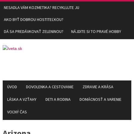
NESADLA VÁM KOZMETIKA? RECYKLUJTE JU
AKO BYŤ DOBROU HOSTITEĽKOU?
DÁ SA PREDÁVKOVAŤ ZELENINOU?
NÁJDITE SI TO PRAVÉ HOBBY
ÚVOD
DOVOLENKA A CESTOVANIE
ZDRAVIE A KRÁSA
LÁSKA A VZŤAHY
DETI A RODINA
DOMÁCNOSŤ A VARENIE
VOĽNÝ ČAS
Arizona