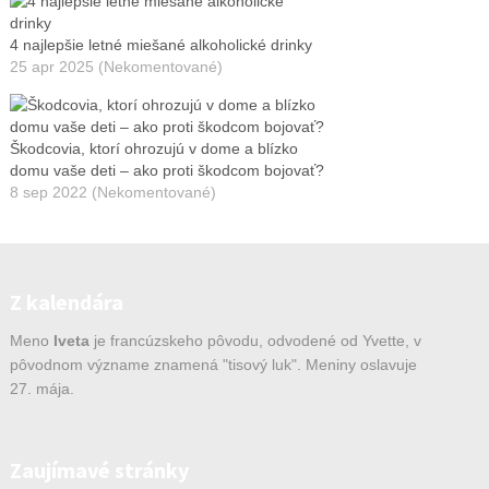
4 najlepšie letné miešané alkoholické drinky
25 apr 2025 (Nekomentované)
Škodcovia, ktorí ohrozujú v dome a blízko
domu vaše deti – ako proti škodcom bojovať?
8 sep 2022 (Nekomentované)
Z kalendára
Meno
Iveta
je francúzskeho pôvodu, odvodené od Yvette, v
pôvodnom význame znamená "tisový luk". Meniny oslavuje
27. mája.
Zaujímavé stránky