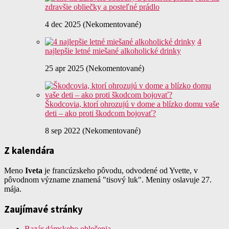
zdravšie obliečky a posteľné prádlo
4 dec 2025 (Nekomentované)
4
najlepšie letné miešané alkoholické drinky
25 apr 2025 (Nekomentované)
Škodcovia, ktorí ohrozujú v dome a blízko domu vaše
deti – ako proti škodcom bojovať?
8 sep 2022 (Nekomentované)
Z kalendára
Meno
Iveta
je francúzskeho pôvodu, odvodené od Yvette, v
pôvodnom význame znamená "tisový luk". Meniny oslavuje 27.
mája.
Zaujímavé stránky
Bazár dámskeho oblečenia