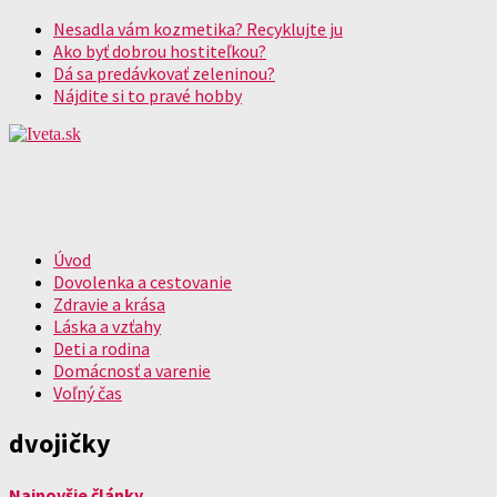
Nesadla vám kozmetika? Recyklujte ju
Ako byť dobrou hostiteľkou?
Dá sa predávkovať zeleninou?
Nájdite si to pravé hobby
Úvod
Dovolenka a cestovanie
Zdravie a krása
Láska a vzťahy
Deti a rodina
Domácnosť a varenie
Voľný čas
dvojičky
Najnovšie články