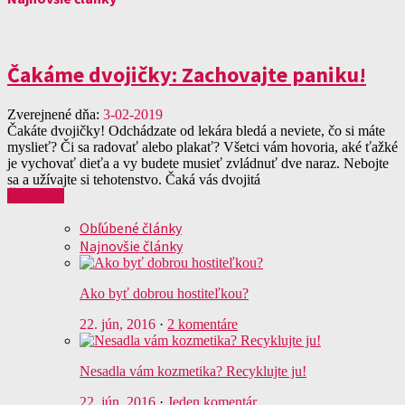
Čakáme dvojičky: Zachovajte paniku!
Zverejnené dňa:
3-02-2019
Čakáte dvojičky! Odchádzate od lekára bledá a neviete, čo si máte
myslieť? Či sa radovať alebo plakať? Všetci vám hovoria, aké ťažké
je vychovať dieťa a vy budete musieť zvládnuť dve naraz. Nebojte
sa a užívajte si tehotenstvo. Čaká vás dvojitá
Čítať viac
Obľúbené články
Najnovšie články
Ako byť dobrou hostiteľkou?
22. jún, 2016
·
2 komentáre
Nesadla vám kozmetika? Recyklujte ju!
22. jún, 2016
·
Jeden komentár