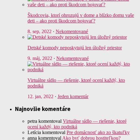
Škodcovia, ktorí ohrozujú v dome a blízko domu vaše
deti – ako proti škodcom bojovať?
8. sep, 2022
·
Nekomentované
Detské komody neposkytujú len úložný priestor
9. máj, 2022
·
Nekomentované
Virtuálne sídlo — riešenie, ktoré ocení každý, kto
podniká
12. jan, 2022
·
Jeden komentár
Najnovšie komentáre
petra
komentoval
Virtuálne sídlo — riešenie, ktoré
ocení každý, kto podniká
Letícia
komentoval
Pre domácnosť ako zo škatuľky
anna
komentoval
Ako byť dobrou hostiteľkou?