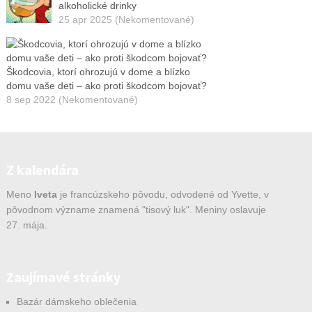
alkoholické drinky
25 apr 2025 (Nekomentované)
Škodcovia, ktorí ohrozujú v dome a blízko
domu vaše deti – ako proti škodcom bojovať?
8 sep 2022 (Nekomentované)
Z kalendára
Meno
Iveta
je francúzskeho pôvodu, odvodené od Yvette, v
pôvodnom význame znamená "tisový luk". Meniny oslavuje
27. mája.
Zaujímavé stránky
Bazár dámskeho oblečenia