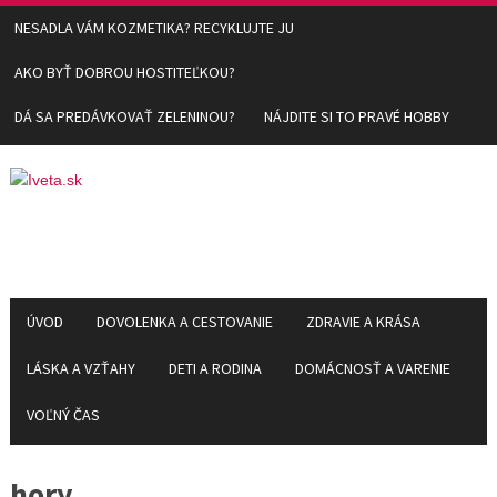
NESADLA VÁM KOZMETIKA? RECYKLUJTE JU
AKO BYŤ DOBROU HOSTITEĽKOU?
DÁ SA PREDÁVKOVAŤ ZELENINOU?
NÁJDITE SI TO PRAVÉ HOBBY
ÚVOD
DOVOLENKA A CESTOVANIE
ZDRAVIE A KRÁSA
LÁSKA A VZŤAHY
DETI A RODINA
DOMÁCNOSŤ A VARENIE
VOĽNÝ ČAS
hory