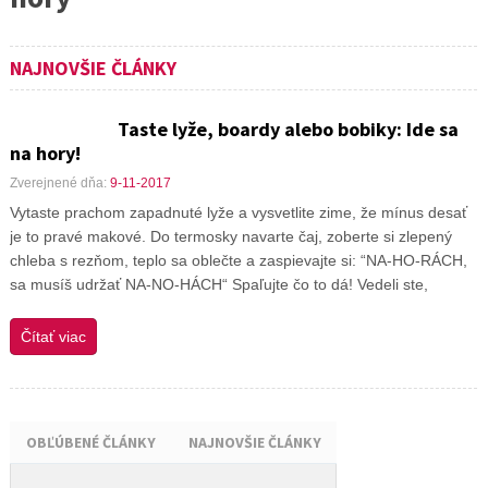
NAJNOVŠIE ČLÁNKY
Taste lyže, boardy alebo bobiky: Ide sa
na hory!
Zverejnené dňa:
9-11-2017
Vytaste prachom zapadnuté lyže a vysvetlite zime, že mínus desať
je to pravé makové. Do termosky navarte čaj, zoberte si zlepený
chleba s rezňom, teplo sa oblečte a zaspievajte si: “NA-HO-RÁCH,
sa musíš udržať NA-NO-HÁCH“ Spaľujte čo to dá! Vedeli ste,
Čítať viac
OBĽÚBENÉ ČLÁNKY
NAJNOVŠIE ČLÁNKY