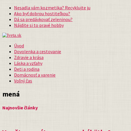
Nesadla vám kozmetika? Recyklujte ju
Ako byť dobrou hostiteľkou?
Dá sa predávkovať zeleninou?
Nájdite si to pravé hobby
Úvod
Dovolenka a cestovanie
Zdravie a krása
Láska a vzťahy
Deti a rodina
Domácnosť a varenie
Voľný čas
mená
Najnovšie články