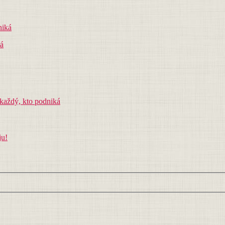
ká
 každý, kto podniká
ju!