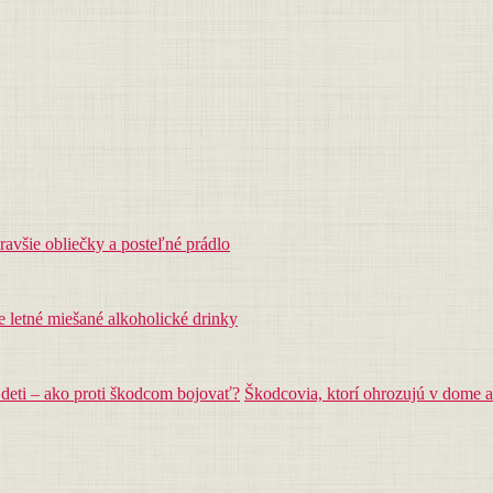
avšie obliečky a posteľné prádlo
ie letné miešané alkoholické drinky
Škodcovia, ktorí ohrozujú v dome a