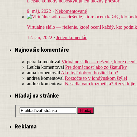
Detské komody neposkytujú len úložný priestor
9. máj, 2022
·
Nekomentované
Virtuálne sídlo — riešenie, ktoré ocení každý, kto podni
12. jan, 2022
·
Jeden komentár
Najnovšie komentáre
petra
komentoval
Virtuálne sídlo — riešenie, ktoré ocení
Letícia
komentoval
Pre domácnosť ako zo škatuľky
anna
komentoval
Ako byť dobrou hostiteľkou?
andrea
komentoval
Roztočte to v londýnskom štýle!
andrea
komentoval
Nesadla vám kozmetika? Recyklujte 
Hľadaj na stránke
Reklama