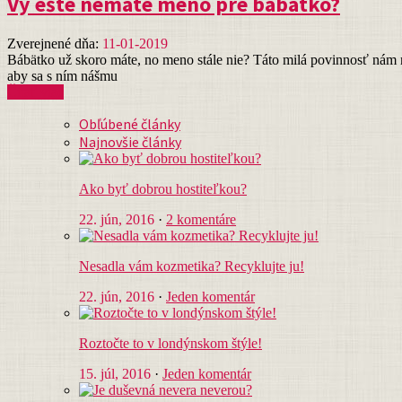
Vy ešte nemáte meno pre bábätko?
Zverejnené dňa:
11-01-2019
Bábätko už skoro máte, no meno stále nie? Táto milá povinnosť nám n
aby sa s ním nášmu
Čítať viac
Obľúbené články
Najnovšie články
Ako byť dobrou hostiteľkou?
22. jún, 2016
·
2 komentáre
Nesadla vám kozmetika? Recyklujte ju!
22. jún, 2016
·
Jeden komentár
Roztočte to v londýnskom štýle!
15. júl, 2016
·
Jeden komentár