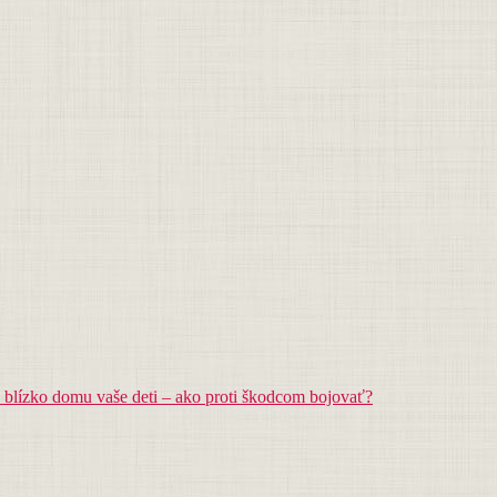
 blízko domu vaše deti – ako proti škodcom bojovať?