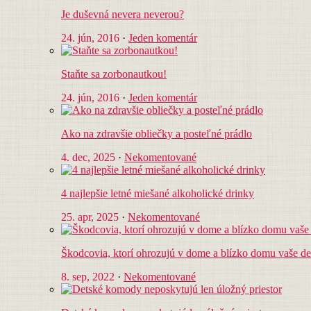
Je duševná nevera neverou?
24. jún, 2016
·
Jeden komentár
Staňte sa zorbonautkou!
24. jún, 2016
·
Jeden komentár
Ako na zdravšie obliečky a posteľné prádlo
4. dec, 2025
·
Nekomentované
4 najlepšie letné miešané alkoholické drinky
25. apr, 2025
·
Nekomentované
Škodcovia, ktorí ohrozujú v dome a blízko domu vaše de
8. sep, 2022
·
Nekomentované