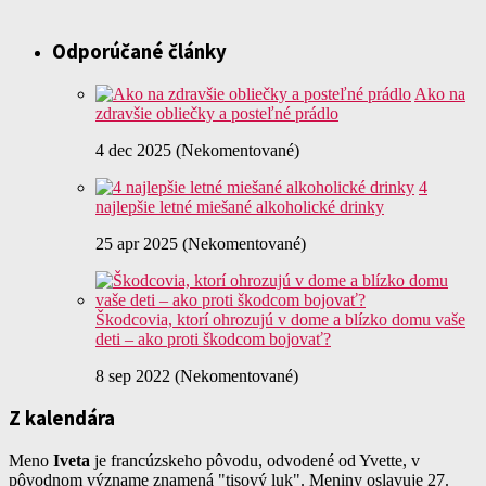
Odporúčané články
Ako na
zdravšie obliečky a posteľné prádlo
4 dec 2025 (Nekomentované)
4
najlepšie letné miešané alkoholické drinky
25 apr 2025 (Nekomentované)
Škodcovia, ktorí ohrozujú v dome a blízko domu vaše
deti – ako proti škodcom bojovať?
8 sep 2022 (Nekomentované)
Z kalendára
Meno
Iveta
je francúzskeho pôvodu, odvodené od Yvette, v
pôvodnom význame znamená "tisový luk". Meniny oslavuje 27.