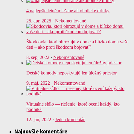
4 najlepšie letné miešané alkoholické drinky
25. apr, 2025
·
Nekomentované
Škodcovia, ktorí ohrozujú v dome a blízko domu vaše
deti – ako proti škodcom bojovať?
8. sep, 2022
·
Nekomentované
Detské komody neposkytujú len úložný priestor
9. máj, 2022
·
Nekomentované
Virtuálne sídlo — riešenie, ktoré ocení každý, kto
podniká
12. jan, 2022
·
Jeden komentár
Najnovšie komentáre