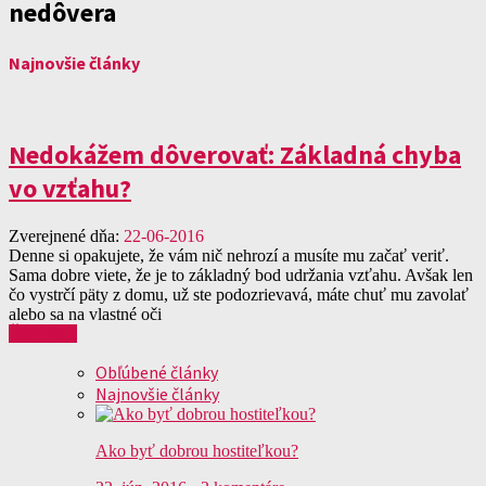
nedôvera
Najnovšie články
Nedokážem dôverovať: Základná chyba
vo vzťahu?
Zverejnené dňa:
22-06-2016
Denne si opakujete, že vám nič nehrozí a musíte mu začať veriť.
Sama dobre viete, že je to základný bod udržania vzťahu. Avšak len
čo vystrčí päty z domu, už ste podozrievavá, máte chuť mu zavolať
alebo sa na vlastné oči
Čítať viac
Obľúbené články
Najnovšie články
Ako byť dobrou hostiteľkou?