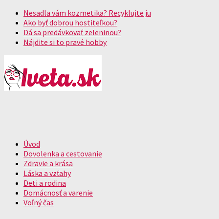
Nesadla vám kozmetika? Recyklujte ju
Ako byť dobrou hostiteľkou?
Dá sa predávkovať zeleninou?
Nájdite si to pravé hobby
Úvod
Dovolenka a cestovanie
Zdravie a krása
Láska a vzťahy
Deti a rodina
Domácnosť a varenie
Voľný čas