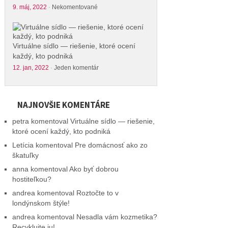
9. máj, 2022
·
Nekomentované
Virtuálne sídlo — riešenie, ktoré ocení
každý, kto podniká
12. jan, 2022
·
Jeden komentár
NAJNOVŠIE KOMENTÁRE
petra
komentoval
Virtuálne sídlo — riešenie,
ktoré ocení každý, kto podniká
Letícia
komentoval
Pre domácnosť ako zo
škatuľky
anna
komentoval
Ako byť dobrou
hostiteľkou?
andrea
komentoval
Roztočte to v
londýnskom štýle!
andrea
komentoval
Nesadla vám kozmetika?
Recyklujte ju!