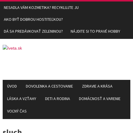
NESADLA VÁM KOZMETIKA? RECYKLUJTE JU
AKO BYŤ DOBROU HOSTITEĽKOU?
DÁ SA PREDÁVKOVAŤ ZELENINOU?
NÁJDITE SI TO PRAVÉ HOBBY
ÚVOD
DOVOLENKA A CESTOVANIE
ZDRAVIE A KRÁSA
LÁSKA A VZŤAHY
DETI A RODINA
DOMÁCNOSŤ A VARENIE
VOĽNÝ ČAS
sluch