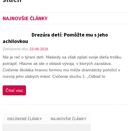
NAJNOVŠIE ČLÁNKY
Drezúra detí: Pomôžte mu s jeho
achilovkou
Zverejnené dňa:
23-06-2016
Nie je reč o týraní detí. Niekedy sa však oplatí svoje dieťa trošku
potrápiť. Hlavne ak ide o oblasti vývoja, v ktorých zaostáva.
Cvičenie školáka hravou formou mu môže dramaticky pomôcť v
rozvoji jeho slabých miest. Cvičenie sluchu 1. „Odkiaľ to
Čítať viac
OBĽÚBENÉ ČLÁNKY
NAJNOVŠIE ČLÁNKY