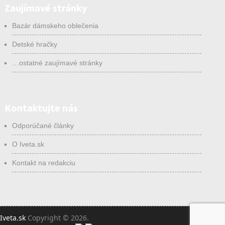
Zaujímavé stránky
Bazár dámskeho oblečenia
Detské hračky
…ostatné zaujímavé stránky
Kontaktujte nás
Odporúčané články
O Iveta.sk
Kontakt na redakciu
Iveta.sk
Copyright © 2026.