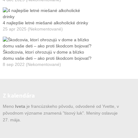
4 najlepšie letné miešané alkoholické drinky
25 apr 2025 (Nekomentované)
Škodcovia, ktorí ohrozujú v dome a blízko
domu vaše deti – ako proti škodcom bojovať?
8 sep 2022 (Nekomentované)
Z kalendára
Meno
Iveta
je francúzskeho pôvodu, odvodené od Yvette, v
pôvodnom význame znamená "tisový luk". Meniny oslavuje
27. mája.