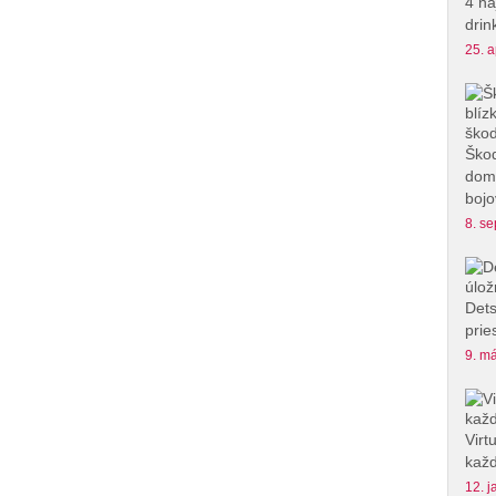
4 na
drin
25. a
Škod
domu
bojo
8. se
Dets
prie
9. má
Virt
každ
12. j