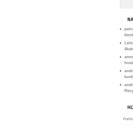
NA
petr
ktor
Letí
škat
ann
host
and
lond
and
Recy
HĽ