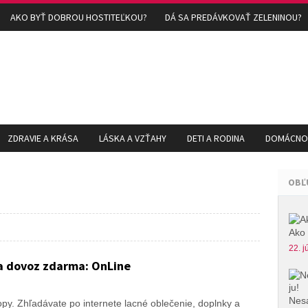
AKO BYŤ DOBROU HOSTITEĽKOU?
DÁ SA PREDÁVKOVAŤ ZELENINOU?
ZDRAVIE A KRÁSA
LÁSKA A VZŤAHY
DETI A RODINA
DOMÁCNOS
OBĽ
Ako 
22. j
a dovoz zdarma: OnLine
Nesa
py. Zhľadávate po internete lacné oblečenie, doplnky a