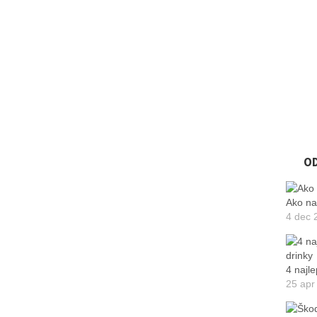
O
Ako na
4 dec 
4 najle
25 apr