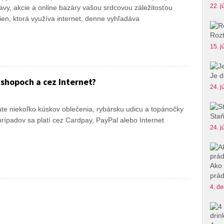
22. j
vy, akcie a online bazáry vašou srdcovou záležitosťou
žien, ktorá využíva internet, denne vyhľadáva
Rozt
15. j
Je d
e-shopoch a cez Internet?
24. j
 máte niekoľko kúskov oblečenia, rybársku udicu a topánočky
Staň
 prípadov sa platí cez Cardpay, PayPal alebo Internet
24. j
Ako 
prád
4. de