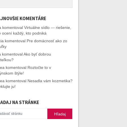
JNOVŠIE KOMENTÁRE
a
komentoval
Virtuálne sídlo — riešenie,
é ocení každý, kto podniká
cia
komentoval
Pre domácnosť ako zo
uľky
a
komentoval
Ako byť dobrou
iteľkou?
rea
komentoval
Roztočte to v
ýnskom štýle!
rea
komentoval
Nesadla vám kozmetika?
klujte ju!
ADAJ NA STRÁNKE