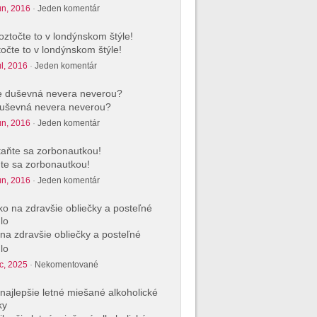
ún, 2016
·
Jeden komentár
očte to v londýnskom štýle!
úl, 2016
·
Jeden komentár
uševná nevera neverou?
ún, 2016
·
Jeden komentár
te sa zorbonautkou!
ún, 2016
·
Jeden komentár
na zdravšie obliečky a posteľné
lo
c, 2025
·
Nekomentované