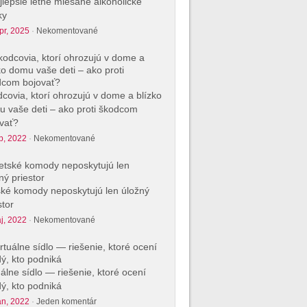
jlepšie letné miešané alkoholické
ky
pr, 2025
·
Nekomentované
covia, ktorí ohrozujú v dome a blízko
 vaše deti – ako proti škodcom
vať?
p, 2022
·
Nekomentované
ké komody neposkytujú len úložný
stor
j, 2022
·
Nekomentované
uálne sídlo — riešenie, ktoré ocení
ý, kto podniká
an, 2022
·
Jeden komentár