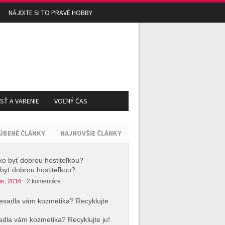
NÁJDITE SI TO PRAVÉ HOBBY
Ť A VARENIE
VOĽNÝ ČAS
ÚBENÉ ČLÁNKY
NAJNOVŠIE ČLÁNKY
byť dobrou hostiteľkou?
ún, 2016
·
2 komentáre
dla vám kozmetika? Recyklujte ju!