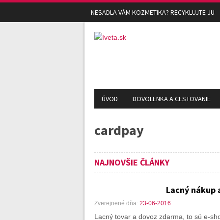
NESADLA VÁM KOZMETIKA? RECYKLUJTE JU
ÚVOD
DOVOLENKA A CESTOVANIE
cardpay
NAJNOVŠIE ČLÁNKY
Lacný nákup 
Zverejnené dňa:
23-06-2016
Lacný tovar a dovoz zdarma, to sú e-sho