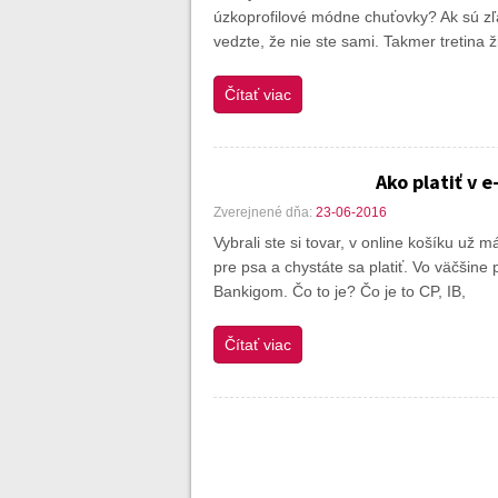
úzkoprofilové módne chuťovky? Ak sú zľa
vedzte, že nie ste sami. Takmer tretina 
Čítať viac
Ako platiť v 
Zverejnené dňa:
23-06-2016
Vybrali ste si tovar, v online košíku už
pre psa a chystáte sa platiť. Vo väčšine
Bankigom. Čo to je? Čo je to CP, IB,
Čítať viac