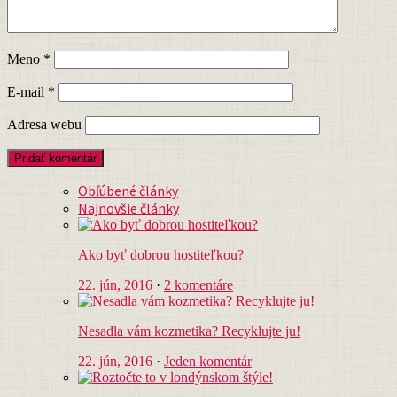
Meno
*
E-mail
*
Adresa webu
Obľúbené články
Najnovšie články
Ako byť dobrou hostiteľkou?
22. jún, 2016
·
2 komentáre
Nesadla vám kozmetika? Recyklujte ju!
22. jún, 2016
·
Jeden komentár