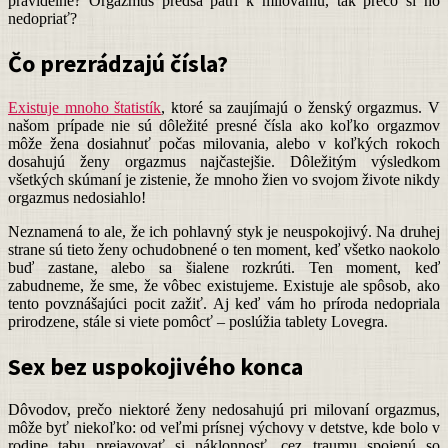
pravidelne? Orgazmus predsa patrí k milovaniu, tak prečo si ho
nedopriať?
Čo prezrádzajú čísla?
Existuje mnoho štatistík
, ktoré sa zaujímajú o ženský orgazmus. V
našom prípade nie sú dôležité presné čísla ako koľko orgazmov
môže žena dosiahnuť počas milovania, alebo v koľkých rokoch
dosahujú ženy orgazmus najčastejšie. Dôležitým výsledkom
všetkých skúmaní je zistenie, že mnoho žien vo svojom živote nikdy
orgazmus nedosiahlo!
Neznamená to ale, že ich pohlavný styk je neuspokojivý. Na druhej
strane sú tieto ženy ochudobnené o ten moment, keď všetko naokolo
buď zastane, alebo sa šialene rozkrúti. Ten moment, keď
zabudneme, že sme, že vôbec existujeme. Existuje ale spôsob, ako
tento povznášajúci pocit zažiť. Aj keď vám ho príroda nedopriala
prirodzene, stále si viete pomôcť – poslúžia tablety Lovegra.
Sex bez uspokojivého konca
Dôvodov, prečo niektoré ženy nedosahujú pri milovaní orgazmus,
môže byť niekoľko: od veľmi prísnej výchovy v detstve, kde bolo v
rodine tabu prejavovať si náklonnosť, cez traumu spojenú so