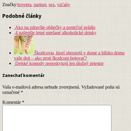
Značky:
lovegra
,
partner
,
sex
,
vzťahy
Podobné články
Ako na zdravšie obliečky a posteľné prádlo
4 najlepšie letné miešané alkoholické drinky
Škodcovia, ktorí ohrozujú v dome a blízko domu
vaše deti – ako proti škodcom bojovať?
Detské komody neposkytujú len úložný priestor
Zanechať komentár
Vaša e-mailová adresa nebude zverejnená.
Vyžadované polia sú
označené
*
Komentár
*