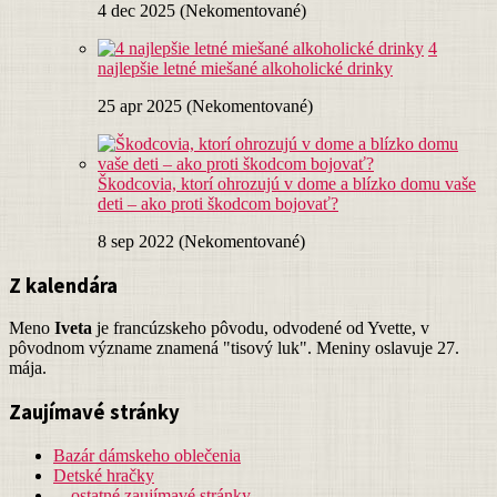
4 dec 2025 (Nekomentované)
4
najlepšie letné miešané alkoholické drinky
25 apr 2025 (Nekomentované)
Škodcovia, ktorí ohrozujú v dome a blízko domu vaše
deti – ako proti škodcom bojovať?
8 sep 2022 (Nekomentované)
Z kalendára
Meno
Iveta
je francúzskeho pôvodu, odvodené od Yvette, v
pôvodnom význame znamená "tisový luk". Meniny oslavuje 27.
mája.
Zaujímavé stránky
Bazár dámskeho oblečenia
Detské hračky
…ostatné zaujímavé stránky