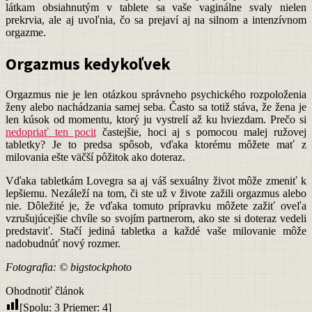
látkam obsiahnutým v tablete sa vaše vaginálne svaly nielen
prekrvia, ale aj uvoľnia, čo sa prejaví aj na silnom a intenzívnom
orgazme.
Orgazmus kedykoľvek
Orgazmus nie je len otázkou správneho psychického rozpoloženia
ženy alebo nachádzania samej seba. Často sa totiž stáva, že žena je
len kúsok od momentu, ktorý ju vystrelí až ku hviezdam. Prečo si
nedopriať ten pocit
častejšie, hoci aj s pomocou malej ružovej
tabletky? Je to predsa spôsob, vďaka ktorému môžete mať z
milovania ešte väčší pôžitok ako doteraz.
Vďaka tabletkám Lovegra sa aj váš sexuálny život môže zmeniť k
lepšiemu. Nezáleží na tom, či ste už v živote zažili orgazmus alebo
nie. Dôležité je, že vďaka tomuto prípravku môžete zažiť oveľa
vzrušujúcejšie chvíle so svojím partnerom, ako ste si doteraz vedeli
predstaviť. Stačí jediná tabletka a každé vaše milovanie môže
nadobudnúť nový rozmer.
Fotografia: © bigstockphoto
Ohodnotiť článok
[Spolu:
3
Priemer:
4
]