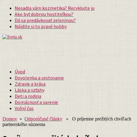
Nesadla vám kozmetika? Recyklujte ju
Ako byť dobrou hostiteľkou?
Dá sa predávkovať zeleninou?
Nájdite si to pravé hobby
Úvod
Dovolenka a cestovanie
Zdravie a krása
Láska a vzťahy
Deti a rodina
Domácnosť a varenie
Voľný čas
Domov
»
Odporúčané články
» O príjemne prežitých chvíľach
partnerského súznenia