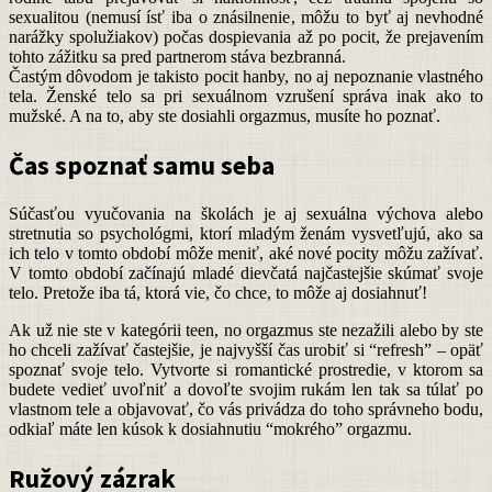
sexualitou (nemusí ísť iba o znásilnenie, môžu to byť aj nevhodné
narážky spolužiakov) počas dospievania až po pocit, že prejavením
tohto zážitku sa pred partnerom stáva bezbranná.
Častým dôvodom je takisto pocit hanby, no aj nepoznanie vlastného
tela. Ženské telo sa pri sexuálnom vzrušení správa inak ako to
mužské. A na to, aby ste dosiahli orgazmus, musíte ho poznať.
Čas spoznať samu seba
Súčasťou vyučovania na školách je aj sexuálna výchova alebo
stretnutia so psychológmi, ktorí mladým ženám vysvetľujú, ako sa
ich telo v tomto období môže meniť, aké nové pocity môžu zažívať.
V tomto období začínajú mladé dievčatá najčastejšie skúmať svoje
telo. Pretože iba tá, ktorá vie, čo chce, to môže aj dosiahnuť!
Ak už nie ste v kategórii teen, no orgazmus ste nezažili alebo by ste
ho chceli zažívať častejšie, je najvyšší čas urobiť si “refresh” – opäť
spoznať svoje telo. Vytvorte si romantické prostredie, v ktorom sa
budete vedieť uvoľniť a dovoľte svojim rukám len tak sa túlať po
vlastnom tele a objavovať, čo vás privádza do toho správneho bodu,
odkiaľ máte len kúsok k dosiahnutiu “mokrého” orgazmu.
Ružový zázrak