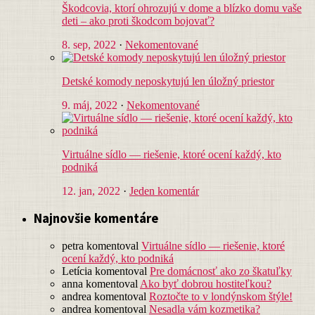
Škodcovia, ktorí ohrozujú v dome a blízko domu vaše
deti – ako proti škodcom bojovať?
8. sep, 2022
·
Nekomentované
Detské komody neposkytujú len úložný priestor
9. máj, 2022
·
Nekomentované
Virtuálne sídlo — riešenie, ktoré ocení každý, kto
podniká
12. jan, 2022
·
Jeden komentár
Najnovšie komentáre
petra
komentoval
Virtuálne sídlo — riešenie, ktoré
ocení každý, kto podniká
Letícia
komentoval
Pre domácnosť ako zo škatuľky
anna
komentoval
Ako byť dobrou hostiteľkou?
andrea
komentoval
Roztočte to v londýnskom štýle!
andrea
komentoval
Nesadla vám kozmetika?