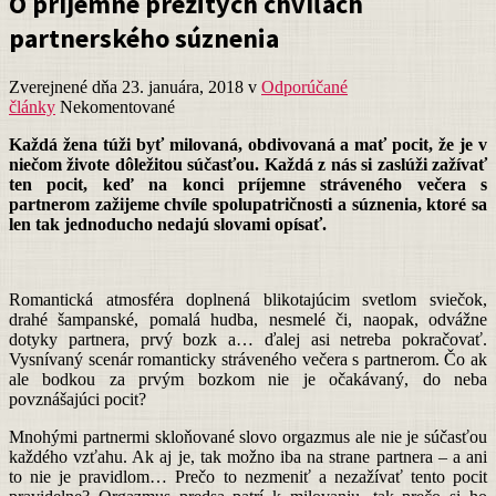
O príjemne prežitých chvíľach
partnerského súznenia
Zverejnené dňa 23. januára, 2018
v
Odporúčané
články
Nekomentované
Každá žena túži byť milovaná, obdivovaná a mať pocit, že je v
niečom živote dôležitou súčasťou. Každá z nás si zaslúži zažívať
ten pocit, keď na konci príjemne stráveného večera s
partnerom zažijeme chvíle spolupatričnosti a súznenia, ktoré sa
len tak jednoducho nedajú slovami opísať.
Romantická atmosféra doplnená blikotajúcim svetlom sviečok,
drahé šampanské, pomalá hudba, nesmelé či, naopak, odvážne
dotyky partnera, prvý bozk a… ďalej asi netreba pokračovať.
Vysnívaný scenár romanticky stráveného večera s partnerom. Čo ak
ale bodkou za prvým bozkom nie je očakávaný, do neba
povznášajúci pocit?
Mnohými partnermi skloňované slovo orgazmus ale nie je súčasťou
každého vzťahu. Ak aj je, tak možno iba na strane partnera – a ani
to nie je pravidlom… Prečo to nezmeniť a nezažívať tento pocit