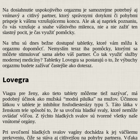
Na dosiahnutie uspokojivého orgazmu je samozrejme potrebný aj
vnímavý a citlivý partner, ktorý správnymi dotykmi či pohybmi
prispeje k vášmu vzrušujúcemu koncu. Ale ak aj napriek poznaniu,
čo vás vzrušuje a snahe vášnivého milenca, nie a nie zažiť ten
slastný pocit, je čas využiť pomôcky.
Na trhu sú dnes bežne dostupné tabletky, ktoré vám môžu k
orgazmu dopomôcť. Nemyslím teraz iba pomôcky, ktorými sa
môžete stimulovať sama alebo váš partner. Čo tak využiť služby
modernej medicíny? Tabletky Lovegra sa postarajú o to, že výbuchy
orgazmu budete zažívať častejšie ako doteraz.
Lovegra
Viagra pre ženy, ako tieto tablety môžeme tiež nazývať, má
podobný účinok ako mužská “modrá pilulka” na mužov. Účinnou
látkou v tablete je inhibítor fosfodiesterázy typu 5. Táto látka v
ženskom tele spôsobí to, že sa uvoľnia hladké svaly, ktoré nemôže
ovládať vôľou. Z týchto hladkých svalov sú tvorené všetky naše
vnútorné orgány.
Pri uvoľnení hladkých svalov vagíny dochádza k jej väčšiemu
prekrveniu, čiže sa stáva aj citlivejšou na pohyby partnera. Vďaka