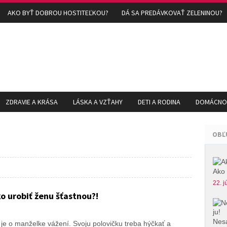
AKO BYŤ DOBROU HOSTITEĽKOU?
DÁ SA PREDÁVKOVAŤ ZELENINOU?
ZDRAVIE A KRÁSA
LÁSKA A VZŤAHY
DETI A RODINA
DOMÁCNOS
OBĽ
Ako 
22. j
ko urobiť ženu šťastnou?!
Nesa
je o manželke vážení. Svoju polovičku treba hýčkať a