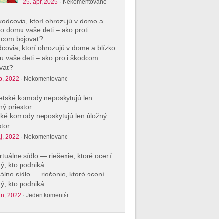
25. apr, 2025
·
Nekomentované
covia, ktorí ohrozujú v dome a blízko
 vaše deti – ako proti škodcom
vať?
p, 2022
·
Nekomentované
ké komody neposkytujú len úložný
stor
j, 2022
·
Nekomentované
uálne sídlo — riešenie, ktoré ocení
ý, kto podniká
an, 2022
·
Jeden komentár