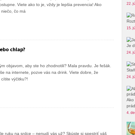
22. j
stupne. Viete ako to je, vždy je lepšia prevencia! Ako
 niečo, čo má
Rozt
15. j
Je d
ebo chlap?
24. j
m objavom, aby ste ho zhodnotili? Mala pravdu. Je fešák.
Staň
e na internete, pozve vás na drink. Viete dobre, že
24. j
cítite výčitku?!
Ako 
prád
4. de
ale ruku na srdce – nenudí vás už? Skúste si spestriť váš