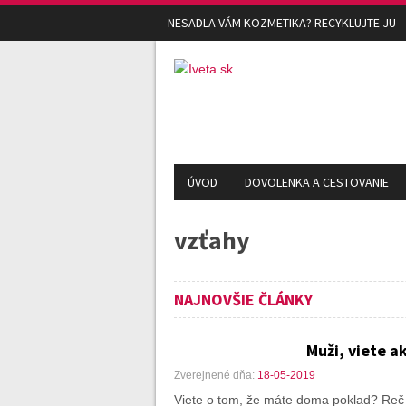
NESADLA VÁM KOZMETIKA? RECYKLUJTE JU
ÚVOD
DOVOLENKA A CESTOVANIE
vzťahy
NAJNOVŠIE ČLÁNKY
Muži, viete a
Zverejnené dňa:
18-05-2019
Viete o tom, že máte doma poklad? Reč 