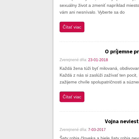
sexuálny život a zmeniť napríklad mies
vám ani nesnívalo. Vyberte sa do
Čítať viac
O príjemne pr
Zverejnené dňa:
23-01-2018
Každá žena túži byť milovaná, obdivovan
Každá z nás si zaslúži zažívať ten poci
zažijeme chvíle spolupatričnosti a súznen
Čítať viac
Vojna neviest
Zverejnené dňa:
7-03-2017
Šaty robia človeka a biele šaty robia ne