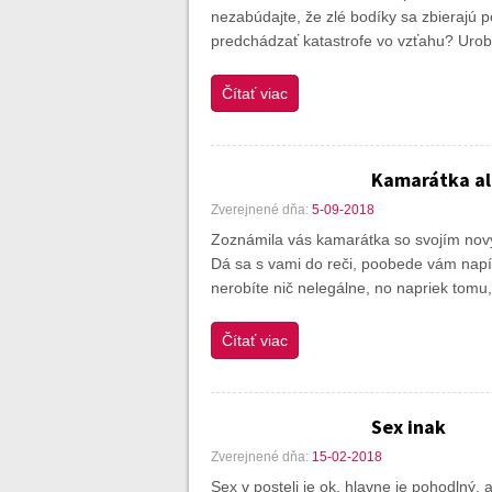
nezabúdajte, že zlé bodíky sa zbierajú po
predchádzať katastrofe vo vzťahu? Urob
Čítať viac
Kamarátka al
Zverejnené dňa:
5-09-2018
Zoznámila vás kamarátka so svojím nový
Dá sa s vami do reči, poobede vám napíš
nerobíte nič nelegálne, no napriek tomu, 
Čítať viac
Sex inak
Zverejnené dňa:
15-02-2018
Sex v posteli je ok, hlavne je pohodlný, 