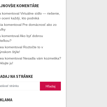
JNOVŠIE KOMENTÁRE
a
komentoval
Virtuálne sídlo — riešenie,
é ocení každý, kto podniká
cia
komentoval
Pre domácnosť ako zo
uľky
a
komentoval
Ako byť dobrou
iteľkou?
rea
komentoval
Roztočte to v
ýnskom štýle!
rea
komentoval
Nesadla vám kozmetika?
klujte ju!
ADAJ NA STRÁNKE
EKLAMA