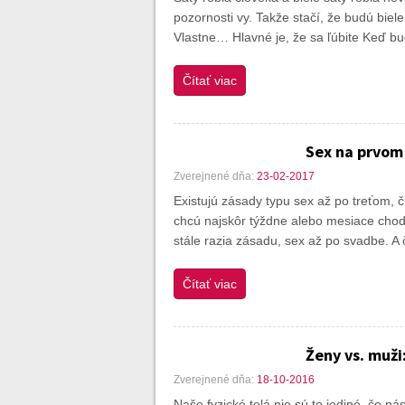
pozornosti vy. Takže stačí, že budú biel
Vlastne… Hlavné je, že sa ľúbite Keď b
Čítať viac
Sex na prvom
Zverejnené dňa:
23-02-2017
Existujú zásady typu sex až po treťom, č
chcú najskôr týždne alebo mesiace chod
stále razia zásadu, sex až po svadbe. A
Čítať viac
Ženy vs. muži
Zverejnené dňa:
18-10-2016
Naše fyzické telá nie sú to jediné, čo n