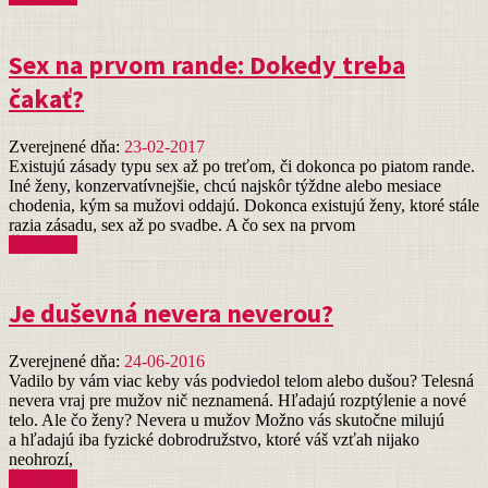
Sex na prvom rande: Dokedy treba
čakať?
Zverejnené dňa:
23-02-2017
Existujú zásady typu sex až po treťom, či dokonca po piatom rande.
Iné ženy, konzervatívnejšie, chcú najskôr týždne alebo mesiace
chodenia, kým sa mužovi oddajú. Dokonca existujú ženy, ktoré stále
razia zásadu, sex až po svadbe. A čo sex na prvom
Čítať viac
Je duševná nevera neverou?
Zverejnené dňa:
24-06-2016
Vadilo by vám viac keby vás podviedol telom alebo dušou? Telesná
nevera vraj pre mužov nič neznamená. Hľadajú rozptýlenie a nové
telo. Ale čo ženy? Nevera u mužov Možno vás skutočne milujú
a hľadajú iba fyzické dobrodružstvo, ktoré váš vzťah nijako
neohrozí,
Čítať viac