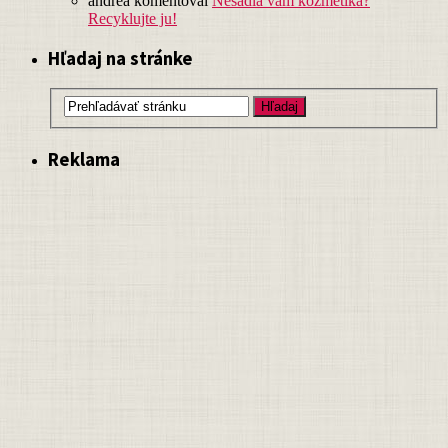
andrea
komentoval
Nesadla vám kozmetika?
Recyklujte ju!
Hľadaj na stránke
Reklama