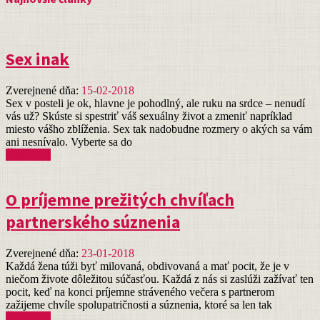
Sex inak
Zverejnené dňa:
15-02-2018
Sex v posteli je ok, hlavne je pohodlný, ale ruku na srdce – nenudí
vás už? Skúste si spestriť váš sexuálny život a zmeniť napríklad
miesto vášho zblíženia. Sex tak nadobudne rozmery o akých sa vám
ani nesnívalo. Vyberte sa do
Čítať viac
O príjemne prežitých chvíľach
partnerského súznenia
Zverejnené dňa:
23-01-2018
Každá žena túži byť milovaná, obdivovaná a mať pocit, že je v
niečom živote dôležitou súčasťou. Každá z nás si zaslúži zažívať ten
pocit, keď na konci príjemne stráveného večera s partnerom
zažijeme chvíle spolupatričnosti a súznenia, ktoré sa len tak
Čítať viac