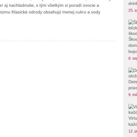
drin
er aj nachladnutie, s tým všetkým si poradí ovocie a
25. a
nizmu Klasické odrody obsahujú menej cukru a vody
Škod
domu
bojo
8. se
Dets
prie
9. má
Virt
každ
12. j