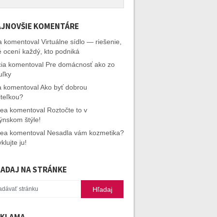
JNOVŠIE KOMENTÁRE
a
komentoval
Virtuálne sídlo — riešenie,
é ocení každý, kto podniká
cia
komentoval
Pre domácnosť ako zo
uľky
a
komentoval
Ako byť dobrou
iteľkou?
rea
komentoval
Roztočte to v
ýnskom štýle!
rea
komentoval
Nesadla vám kozmetika?
klujte ju!
ADAJ NA STRÁNKE