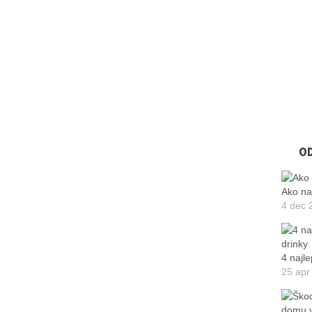
O
Ako na
4 dec 
4 najle
25 apr