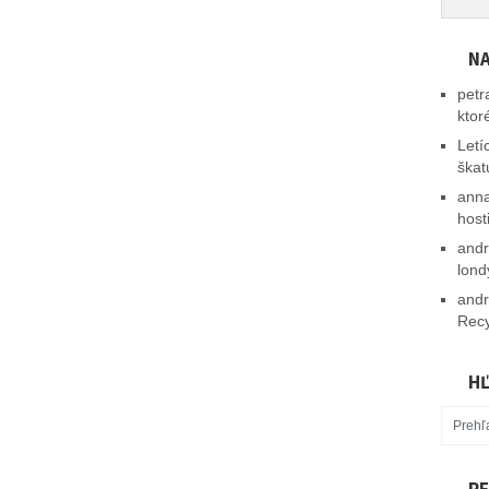
NA
petr
ktor
Letí
škat
ann
host
and
lond
and
Recy
HĽ