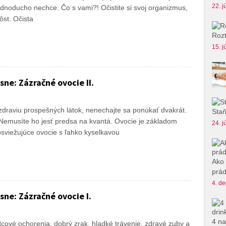
22. j
noducho nechce. Čo s vami?! Očistite si svoj organizmus,
ôst. Očista
Rozt
15. j
sne: Zázračné ovocie II.
 zdraviu prospešných látok, nenechajte sa ponúkať dvakrát.
Staň
? Nemusíte ho jesť predsa na kvantá. Ovocie je základom
24. j
osviežujúce ovocie s ľahko kyselkavou
Ako 
prád
4. de
sne: Zázračné ovocie I.
4 na
dcové ochorenia, dobrý zrak, hladké trávenie, zdravé zuby a