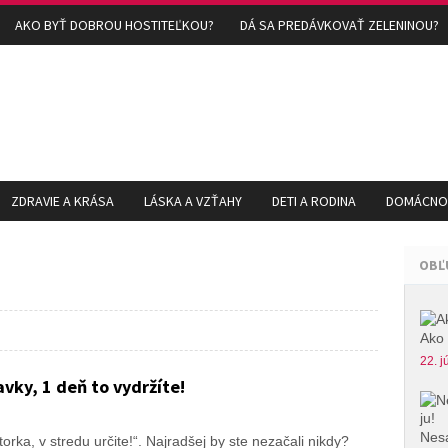
AKO BYŤ DOBROU HOSTITEĽKOU?
DÁ SA PREDÁVKOVAŤ ZELENINOU?
ZDRAVIE A KRÁSA
LÁSKA A VZŤAHY
DETI A RODINA
DOMÁCNOS
OBĽ
Ako 
22. j
ky, 1 deň to vydržíte!
Nesa
orka, v stredu určite!“. Najradšej by ste nezačali nikdy?