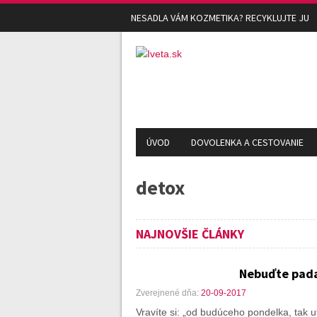
NESADLA VÁM KOZMETIKA? RECYKLUJTE JU
ÚVOD
DOVOLENKA A CESTOVANIE
detox
NAJNOVŠIE ČLÁNKY
Nebuďte padav
Zverejnené dňa:
20-09-2017
Vravíte si: „od budúceho pondelka, tak ut