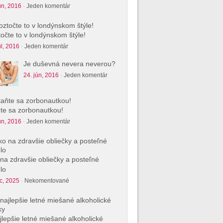
ún, 2016
·
Jeden komentár
očte to v londýnskom štýle!
úl, 2016
·
Jeden komentár
Je duševná nevera neverou?
24. jún, 2016
·
Jeden komentár
te sa zorbonautkou!
ún, 2016
·
Jeden komentár
na zdravšie obliečky a posteľné
lo
c, 2025
·
Nekomentované
jlepšie letné miešané alkoholické