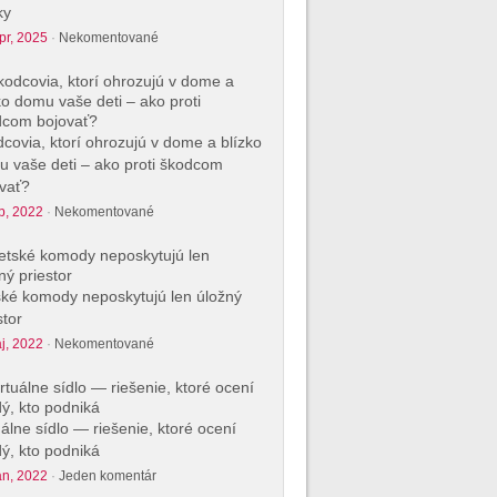
ky
pr, 2025
·
Nekomentované
covia, ktorí ohrozujú v dome a blízko
 vaše deti – ako proti škodcom
vať?
p, 2022
·
Nekomentované
ké komody neposkytujú len úložný
stor
j, 2022
·
Nekomentované
uálne sídlo — riešenie, ktoré ocení
ý, kto podniká
an, 2022
·
Jeden komentár