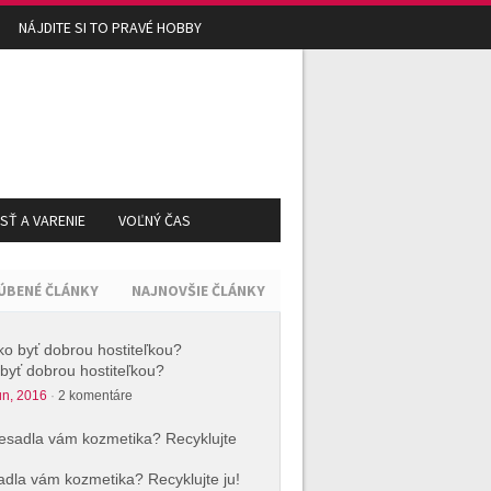
NÁJDITE SI TO PRAVÉ HOBBY
Ť A VARENIE
VOĽNÝ ČAS
ÚBENÉ ČLÁNKY
NAJNOVŠIE ČLÁNKY
byť dobrou hostiteľkou?
ún, 2016
·
2 komentáre
dla vám kozmetika? Recyklujte ju!