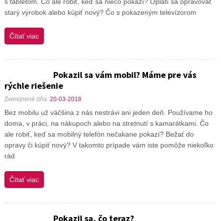
s tabletom. Čo ale robiť, keď sa niečo pokazí? Oplatí sa opravovať
starý výrobok alebo kúpiť nový? Čo s pokazeným televízorom
Čítať viac
Pokazil sa vám mobil? Máme pre vás
rýchle riešenie
Zverejnené dňa:
20-03-2018
Bez mobilu už väčšina z nás nestrávi ani jeden deň. Používame ho
doma, v práci, na nákupoch alebo na stretnutí s kamarátkami. Čo
ale robiť, keď sa mobilný telefón nečakane pokazí? Bežať do
opravy či kúpiť nový? V takomto prípade vám iste pomôže niekoľko
rád
Čítať viac
Pokazil sa, čo teraz?