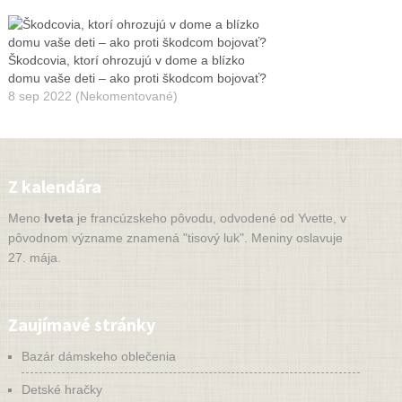
Škodcovia, ktorí ohrozujú v dome a blízko
domu vaše deti – ako proti škodcom bojovať?
8 sep 2022 (Nekomentované)
Z kalendára
Meno
Iveta
je francúzskeho pôvodu, odvodené od Yvette, v
pôvodnom význame znamená "tisový luk". Meniny oslavuje
27. mája.
Zaujímavé stránky
Bazár dámskeho oblečenia
Detské hračky