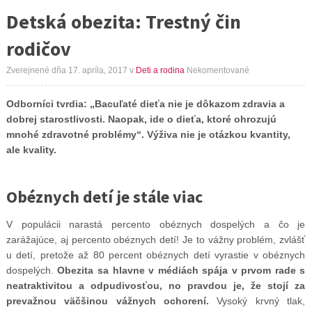
Detská obezita: Trestný čin
rodičov
Zverejnené dňa 17. apríla, 2017
v
Deti a rodina
Nekomentované
Odborníci tvrdia: „Bacuľaté dieťa nie je dôkazom zdravia a
dobrej starostlivosti. Naopak, ide o dieťa, ktoré ohrozujú
mnohé zdravotné problémy“. Výživa nie je otázkou kvantity,
ale kvality.
Obéznych detí je stále viac
V populácii narastá percento obéznych dospelých a čo je
zarážajúce, aj percento obéznych detí! Je to vážny problém, zvlášť
u detí, pretože až 80 percent obéznych detí vyrastie v obéznych
dospelých.
Obezita sa hlavne v médiách spája v prvom rade s
neatraktivitou a odpudivosťou, no pravdou je, že stojí za
prevažnou väčšinou vážnych ochorení.
Vysoký krvný tlak,