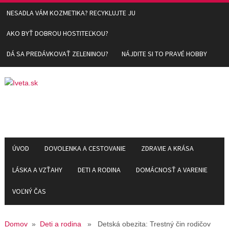
NESADLA VÁM KOZMETIKA? RECYKLUJTE JU
AKO BYŤ DOBROU HOSTITEĽKOU?
DÁ SA PREDÁVKOVAŤ ZELENINOU?
NÁJDITE SI TO PRAVÉ HOBBY
ÚVOD
DOVOLENKA A CESTOVANIE
ZDRAVIE A KRÁSA
LÁSKA A VZŤAHY
DETI A RODINA
DOMÁCNOSŤ A VARENIE
VOĽNÝ ČAS
Domov
»
Deti a rodina
» Detská obezita: Trestný čin rodičov