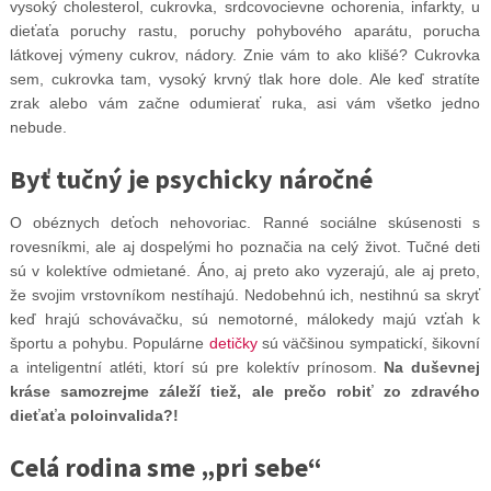
vysoký cholesterol, cukrovka, srdcovocievne ochorenia, infarkty, u
dieťaťa poruchy rastu, poruchy pohybového aparátu, porucha
látkovej výmeny cukrov, nádory. Znie vám to ako klišé? Cukrovka
sem, cukrovka tam, vysoký krvný tlak hore dole. Ale keď stratíte
zrak alebo vám začne odumierať ruka, asi vám všetko jedno
nebude.
Byť tučný je psychicky náročné
O obéznych deťoch nehovoriac. Ranné sociálne skúsenosti s
rovesníkmi, ale aj dospelými ho poznačia na celý život. Tučné deti
sú v kolektíve odmietané. Áno, aj preto ako vyzerajú, ale aj preto,
že svojim vrstovníkom nestíhajú. Nedobehnú ich, nestihnú sa skryť
keď hrajú schovávačku, sú nemotorné, málokedy majú vzťah k
športu a pohybu. Populárne
detičky
sú väčšinou sympatickí, šikovní
a inteligentní atléti, ktorí sú pre kolektív prínosom.
Na duševnej
kráse samozrejme záleží tiež, ale prečo robiť zo zdravého
dieťaťa poloinvalida?!
Celá rodina sme „pri sebe“