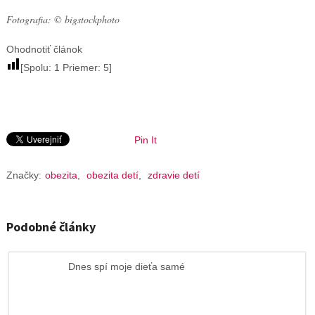
Fotografia: © bigstockphoto
Ohodnotiť článok
[Spolu:
1
Priemer:
5
]
Pin It
Značky:
obezita
,
obezita detí
,
zdravie detí
Podobné články
Dnes spí moje dieťa samé