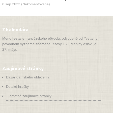
8 sep 2022 (Nekomentované)
Z kalendára
Meno
Iveta
je francúzskeho pôvodu, odvodené od Yvette, v
pôvodnom význame znamená "tisový luk". Meniny oslavuje
27. mája.
Zaujímavé stránky
Bazár dámskeho oblečenia
Detské hračky
…ostatné zaujímavé stránky