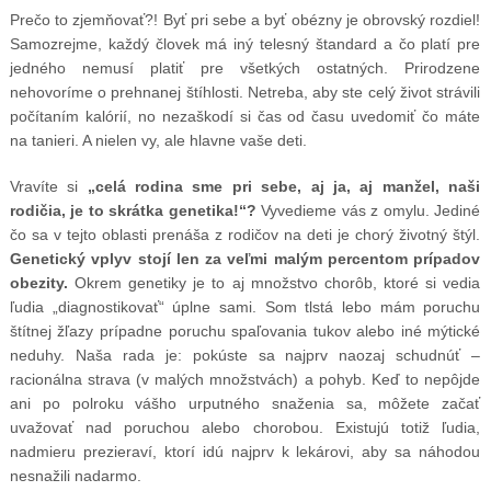
Prečo to zjemňovať?! Byť pri sebe a byť obézny je obrovský rozdiel!
Samozrejme, každý človek má iný telesný štandard a čo platí pre
jedného nemusí platiť pre všetkých ostatných. Prirodzene
nehovoríme o prehnanej štíhlosti. Netreba, aby ste celý život strávili
počítaním kalórií, no nezaškodí si čas od času uvedomiť čo máte
na tanieri. A nielen vy, ale hlavne vaše deti.
Vravíte si
„celá rodina sme pri sebe, aj ja, aj manžel, naši
rodičia, je to skrátka genetika!“?
Vyvedieme vás z omylu. Jediné
čo sa v tejto oblasti prenáša z rodičov na deti je chorý životný štýl.
Genetický vplyv stojí len za veľmi malým percentom prípadov
obezity.
Okrem genetiky je to aj množstvo chorôb, ktoré si vedia
ľudia „diagnostikovať“ úplne sami. Som tlstá lebo mám poruchu
štítnej žľazy prípadne poruchu spaľovania tukov alebo iné mýtické
neduhy. Naša rada je: pokúste sa najprv naozaj schudnúť –
racionálna strava (v malých množstvách) a pohyb. Keď to nepôjde
ani po polroku vášho urputného snaženia sa, môžete začať
uvažovať nad poruchou alebo chorobou. Existujú totiž ľudia,
nadmieru prezieraví, ktorí idú najprv k lekárovi, aby sa náhodou
nesnažili nadarmo.