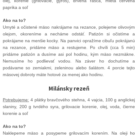
olej, korenie (grilovacie, gyros), drvená rasca, mletá červená
paprika a soľ
Ako na to?
Umyté a očistené mäso nakrájame na rezance, polejeme olivovým
olejom, okoreníme a necháme odstáť. Patizón si očistíme a
pokrájame na menšie kocky. Na panvici opražíme cibuľu pokrájanú
na rezance, pridáme mäso a restujeme. Po chvíli (cca 5 min)
pridáme patizón a dusíme asi pol hodinu, kým mäso nezmäkne.
Nemusíme ho podlievať vodou. Na záver ho dochutíme a
podávame so zemiakmi, zeleninou alebo šalátom. 4 porcie tejto
mäsovej dobroty máte hotové za menej ako hodinu.
Milánsky rezeň
Potrebujeme:
4 plátky bravčového stehna, 4 vajcia, 100 g anglickej
slaniny, 200 g tvrdého syra, grilovacie korenie, olej, voda, čierne
korenie a soľ
Ako na to?
Naklepeme mäso a posypeme grilovacím korením. Na oleji ho