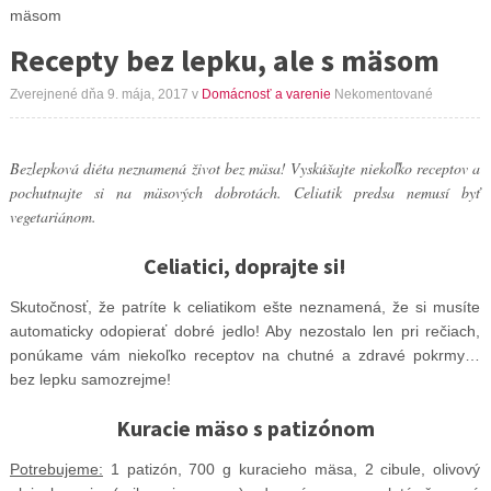
mäsom
Recepty bez lepku, ale s mäsom
Zverejnené dňa 9. mája, 2017
v
Domácnosť a varenie
Nekomentované
Bezlepková diéta neznamená život bez mäsa! Vyskúšajte niekoľko receptov a
pochutnajte si na mäsových dobrotách. Celiatik predsa nemusí byť
vegetariánom.
Celiatici, doprajte si!
Skutočnosť, že patríte k celiatikom ešte neznamená, že si musíte
automaticky odopierať dobré jedlo! Aby nezostalo len pri rečiach,
ponúkame vám niekoľko receptov na chutné a zdravé pokrmy…
bez lepku samozrejme!
Kuracie mäso s patizónom
Potrebujeme:
1 patizón, 700 g kuracieho mäsa, 2 cibule, olivový