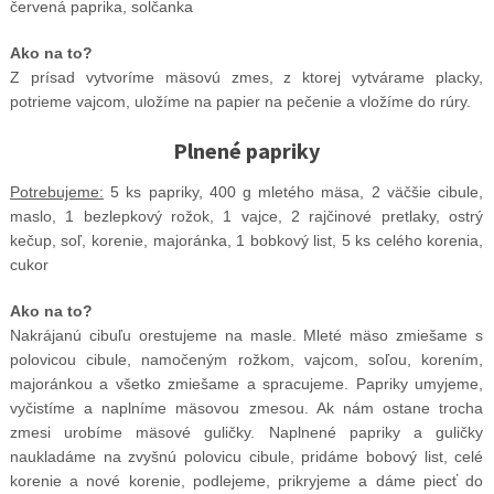
červená paprika, solčanka
Ako na to?
Z prísad vytvoríme mäsovú zmes, z ktorej vytvárame placky,
potrieme vajcom, uložíme na papier na pečenie a vložíme do rúry.
Plnené papriky
Potrebujeme:
5 ks papriky, 400 g mletého mäsa, 2 väčšie cibule,
maslo, 1 bezlepkový rožok, 1 vajce, 2 rajčinové pretlaky, ostrý
kečup, soľ, korenie, majoránka, 1 bobkový list, 5 ks celého korenia,
cukor
Ako na to?
Nakrájanú cibuľu orestujeme na masle. Mleté mäso zmiešame s
polovicou cibule, namočeným rožkom, vajcom, soľou, korením,
majoránkou a všetko zmiešame a spracujeme. Papriky umyjeme,
vyčistíme a naplníme mäsovou zmesou. Ak nám ostane trocha
zmesi urobíme mäsové guličky. Naplnené papriky a guličky
naukladáme na zvyšnú polovicu cibule, pridáme bobový list, celé
korenie a nové korenie, podlejeme, prikryjeme a dáme piecť do