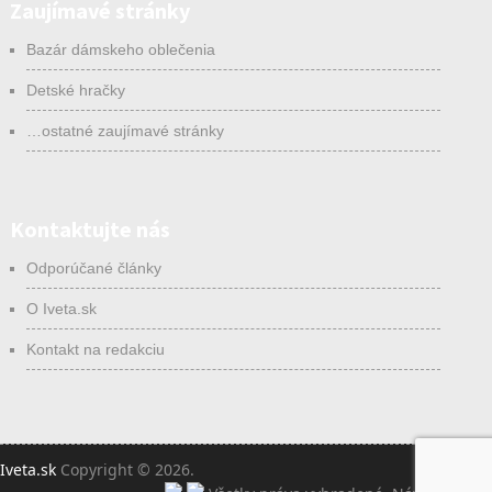
Zaujímavé stránky
Bazár dámskeho oblečenia
Detské hračky
…ostatné zaujímavé stránky
Kontaktujte nás
Odporúčané články
O Iveta.sk
Kontakt na redakciu
Iveta.sk
Copyright © 2026.