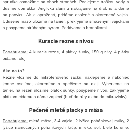
sprudka osmažíme na oboch stranách. Podlejeme troškou vody a
dusíme domäkka. Anglickú slaninu nakrájame na drobno a dáme
na panvicu. Ak je opražená, pridáme osolené a okorenené vajcia.
Udusené mäso uložíme na tanier, prekryjeme smaženými vajíčkami
a posypeme strúhaným syrom. Podávame s hranolkami.
Kuracie rezne s nivou
Potrebujeme:
4 kuracie rezne, 4 plátky šunky, 150 g nivy, 4 plátky
eidamu, olej
Ako na to?
Rezne vložíme do mikroténového sáčku, naklepeme a nakoniec
jemne osolíme, okoreníme a opečieme na oleji. Vyberieme na
tanier, na rezeň uložíme plátok šunky, posypeme nivou, zakryjeme
plátkom eidamu a dáme zapiecť (buď do rúry alebo do mikrovlnky).
Pečené mleté placky z mäsa
Potrebujeme:
mleté mäso, 3-4 vajcia, 2 lyžice pohánkovej múky, 2
lyžice namočených pohánkových krúp, mlieko, soľ, biele korenie,