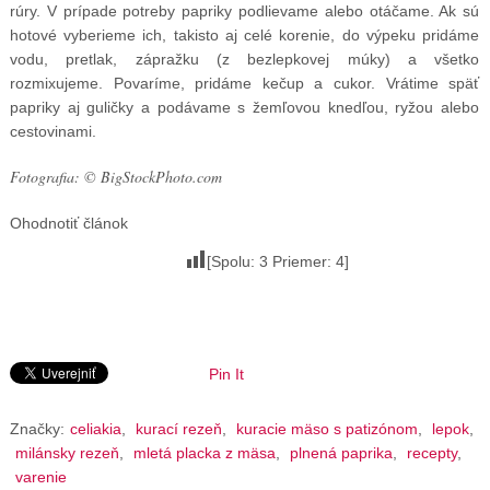
rúry. V prípade potreby papriky podlievame alebo otáčame. Ak sú
hotové vyberieme ich, takisto aj celé korenie, do výpeku pridáme
vodu, pretlak, zápražku (z bezlepkovej múky) a všetko
rozmixujeme. Povaríme, pridáme kečup a cukor. Vrátime späť
papriky aj guličky a podávame s žemľovou knedľou, ryžou alebo
cestovinami.
Fotografia: © BigStockPhoto.com
Ohodnotiť článok
[Spolu:
3
Priemer:
4
]
Pin It
Značky:
celiakia
,
kurací rezeň
,
kuracie mäso s patizónom
,
lepok
,
milánsky rezeň
,
mletá placka z mäsa
,
plnená paprika
,
recepty
,
varenie