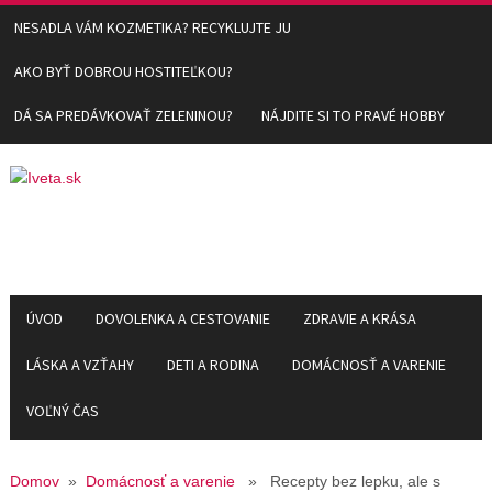
NESADLA VÁM KOZMETIKA? RECYKLUJTE JU
AKO BYŤ DOBROU HOSTITEĽKOU?
DÁ SA PREDÁVKOVAŤ ZELENINOU?
NÁJDITE SI TO PRAVÉ HOBBY
ÚVOD
DOVOLENKA A CESTOVANIE
ZDRAVIE A KRÁSA
LÁSKA A VZŤAHY
DETI A RODINA
DOMÁCNOSŤ A VARENIE
VOĽNÝ ČAS
Domov
»
Domácnosť a varenie
» Recepty bez lepku, ale s