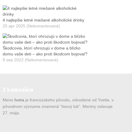
4 najlepšie letné miešané alkoholické drinky
25 apr 2025 (Nekomentované)
Škodcovia, ktorí ohrozujú v dome a blízko
domu vaše deti – ako proti škodcom bojovať?
8 sep 2022 (Nekomentované)
Z kalendára
Meno
Iveta
je francúzskeho pôvodu, odvodené od Yvette, v
pôvodnom význame znamená "tisový luk". Meniny oslavuje
27. mája.