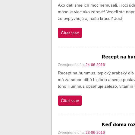
Ako deti sme ich moc nemuseli. Hoci úde
mäso je viac ako zdravé! Vedeli ste napr
že ovplyvňujú aj našu krásu? Jesť
Čítať viac
Recept na hu
Zverejnené dňa:
24-06-2016
Recept na hummus, typický arabský dip a
má za sebou dlhú históriu a svoje posta
toho Hummus obsahuje železo, vitamín 
Čítať viac
Keď doma roz
Zverejnené dňa:
23-06-2016