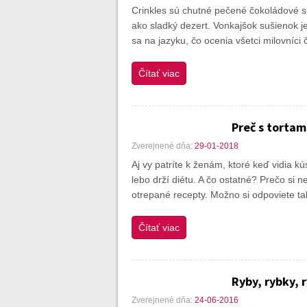
Crinkles sú chutné pečené čokoládové 
ako sladký dezert. Vonkajšok sušienok 
sa na jazyku, čo ocenia všetci milovníc
Čítať viac
Preč s tortam
Zverejnené dňa:
29-01-2018
Aj vy patríte k ženám, ktoré keď vidia k
lebo drží diétu. A čo ostatné? Prečo si
otrepané recepty. Možno si odpoviete ta
Čítať viac
Ryby, rybky, 
Zverejnené dňa:
24-06-2016