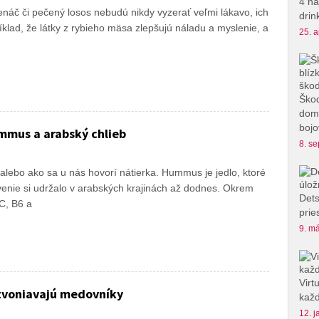
4 na
náč či pečený losos nebudú nikdy vyzerať veľmi lákavo, ich
drin
íklad, že látky z rybieho mäsa zlepšujú náladu a myslenie, a
25. a
Škod
domu
bojo
mmus a arabský chlieb
8. se
lebo ako sa u nás hovorí nátierka. Hummus je jedlo, ktoré
venie si udržalo v arabských krajinách až dodnes. Okrem
Dets
C, B6 a
prie
9. má
Virt
voniavajú medovníky
každ
12. j