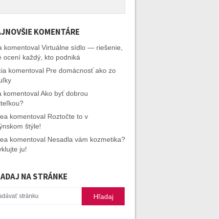
JNOVŠIE KOMENTÁRE
a
komentoval
Virtuálne sídlo — riešenie,
é ocení každý, kto podniká
cia
komentoval
Pre domácnosť ako zo
uľky
a
komentoval
Ako byť dobrou
iteľkou?
rea
komentoval
Roztočte to v
ýnskom štýle!
rea
komentoval
Nesadla vám kozmetika?
klujte ju!
ADAJ NA STRÁNKE