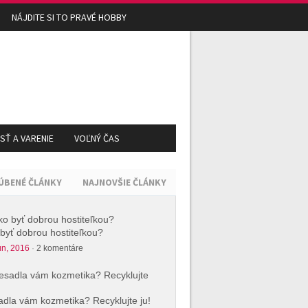
NÁJDITE SI TO PRAVÉ HOBBY
Ť A VARENIE
VOĽNÝ ČAS
ÚBENÉ ČLÁNKY
NAJNOVŠIE ČLÁNKY
byť dobrou hostiteľkou?
ún, 2016
·
2 komentáre
dla vám kozmetika? Recyklujte ju!