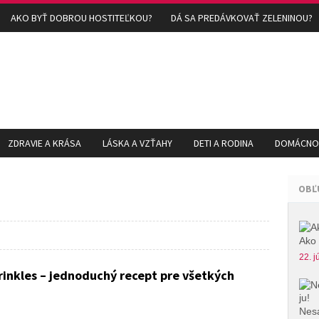
AKO BYŤ DOBROU HOSTITEĽKOU?
DÁ SA PREDÁVKOVAŤ ZELENINOU?
ZDRAVIE A KRÁSA
LÁSKA A VZŤAHY
DETI A RODINA
DOMÁCNOS
OBĽ
Ako 
22. j
inkles – jednoduchý recept pre všetkých
Nesa