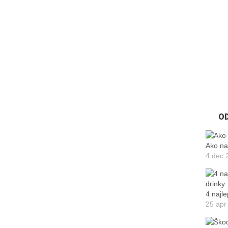
O
Ako na
4 dec 
4 najle
25 apr