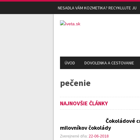
NESADLA VÁM KOZMETIKA? RECYKLUJTE JU
ÚVOD
DOVOLENKA A CESTOVANIE
pečenie
NAJNOVŠIE ČLÁNKY
Čokoládové cr
milovníkov čokolády
Zverejnené dňa:
22-06-2018