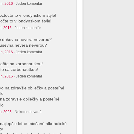
ún, 2016
·
Jeden komentár
očte to v londýnskom štýle!
úl, 2016
·
Jeden komentár
uševná nevera neverou?
ún, 2016
·
Jeden komentár
te sa zorbonautkou!
ún, 2016
·
Jeden komentár
na zdravšie obliečky a posteľné
lo
c, 2025
·
Nekomentované