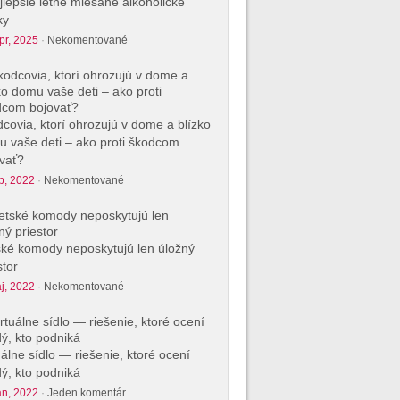
jlepšie letné miešané alkoholické
ky
pr, 2025
·
Nekomentované
covia, ktorí ohrozujú v dome a blízko
 vaše deti – ako proti škodcom
vať?
p, 2022
·
Nekomentované
ké komody neposkytujú len úložný
stor
j, 2022
·
Nekomentované
uálne sídlo — riešenie, ktoré ocení
ý, kto podniká
an, 2022
·
Jeden komentár