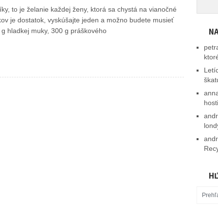
, to je želanie každej ženy, ktorá sa chystá na vianočné
v je dostatok, vyskúšajte jeden a možno budete musieť
NA
 g hladkej muky, 300 g práškového
petr
ktor
Letí
škat
ann
host
and
lond
and
Recy
HĽ