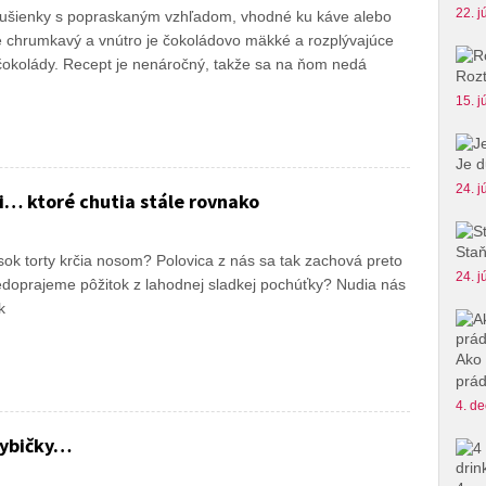
22. j
sušienky s popraskaným vzhľadom, vhodné ku káve alebo
je chrumkavý a vnútro je čokoládovo mäkké a rozplývajúce
i čokolády. Recept je nenáročný, takže sa na ňom nedá
Rozt
15. j
Je d
24. j
i… ktoré chutia stále rovnako
Staň
úsok torty krčia nosom? Polovica z nás sa tak zachová preto
24. j
 nedoprajeme pôžitok z lahodnej sladkej pochúťky? Nudia nás
k
Ako 
prád
4. de
rybičky…