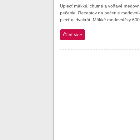
Upiecť mäkké, chutné a voňavé medovníky
pečenie. Receptov na pečenie medovníko
piecť aj dvakrát. Mäkké medovníčky 600
Čítať viac