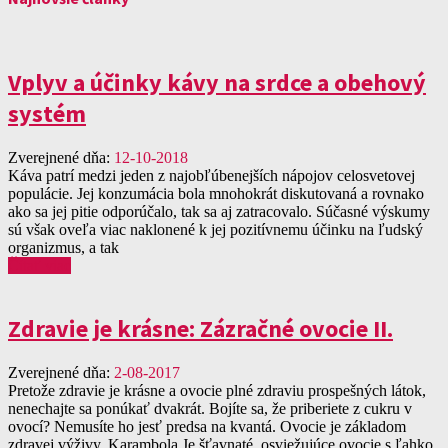
Vplyv a účinky kávy na srdce a obehový
systém
Zverejnené dňa:
12-10-2018
Káva patrí medzi jeden z najobľúbenejších nápojov celosvetovej
populácie. Jej konzumácia bola mnohokrát diskutovaná a rovnako
ako sa jej pitie odporúčalo, tak sa aj zatracovalo. Súčasné výskumy
sú však oveľa viac naklonené k jej pozitívnemu účinku na ľudský
organizmus, a tak
Čítať viac
Zdravie je krásne: Zázračné ovocie II.
Zverejnené dňa:
2-08-2017
Pretože zdravie je krásne a ovocie plné zdraviu prospešných látok,
nenechajte sa ponúkať dvakrát. Bojíte sa, že priberiete z cukru v
ovocí? Nemusíte ho jesť predsa na kvantá. Ovocie je základom
zdravej výživy. Karambola Je šťavnaté, osviežujúce ovocie s ľahko