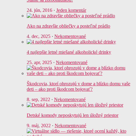
24. jún, 2016
·
Jeden komentár
Ako na zdravšie obliečky a posteľné prádlo
4. dec, 2025
·
Nekomentované
4 najlepšie letné miešané alkoholické drinky
25. apr, 2025
·
Nekomentované
Škodcovia, ktorí ohrozujú v dome a blízko domu vaše
deti – ako proti škodcom bojovať?
8. sep, 2022
·
Nekomentované
Detské komody neposkytujú len úložný priestor
9. máj, 2022
·
Nekomentované