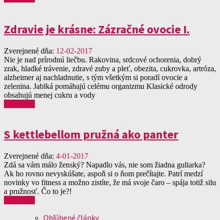
Zdravie je krásne: Zázračné ovocie I.
Zverejnené dňa:
12-02-2017
Nie je nad prírodnú liečbu. Rakovina, srdcové ochorenia, dobrý
zrak, hladké trávenie, zdravé zuby a pleť, obezita, cukrovka, artróza,
alzheimer aj nachladnutie, s tým všetkým si poradí ovocie a
zelenina. Jablká pomáhajú celému organizmu Klasické odrody
obsahujú menej cukru a vody
Čítať viac
S kettlebellom pružná ako panter
Zverejnené dňa:
4-01-2017
Zdá sa vám málo ženský? Napadlo vás, nie som žiadna guliarka?
Ak ho rovno nevyskúšate, aspoň si o ňom prečítajte. Patrí medzí
novinky vo fitness a možno zistíte, že má svoje čaro – spája totiž silu
a pružnosť. Čo to je?!
Čítať viac
Obľúbené články