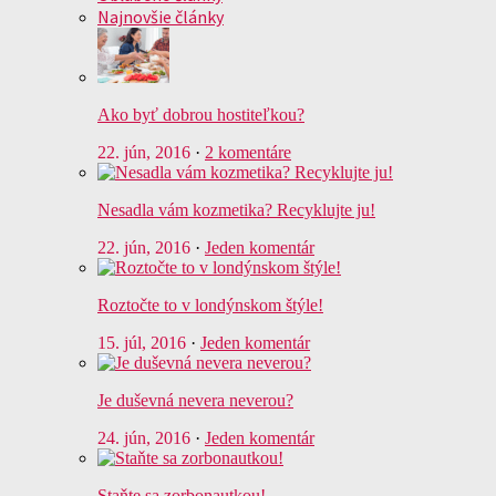
Najnovšie články
Ako byť dobrou hostiteľkou?
22. jún, 2016
·
2 komentáre
Nesadla vám kozmetika? Recyklujte ju!
22. jún, 2016
·
Jeden komentár
Roztočte to v londýnskom štýle!
15. júl, 2016
·
Jeden komentár
Je duševná nevera neverou?
24. jún, 2016
·
Jeden komentár
Staňte sa zorbonautkou!