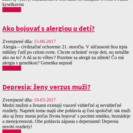
kyselkavou
Čítať viac
Ako bojovať s alergiou u detí?
Zverejnené dňa:
15-06-2017
Alergia – civilizačné ochorenie 21. storočia. V súčasnosti ňou trpia
milióny ľudí po celom svete. Chcete ochrániť svoje deti, no netušíte
ako na to? A dá sa to vôbec? Pozrime sa alergii na zúbok! Čo má
alergia s genetikou? Genetika nepustí
Čítať viac
Depresia: ženy verzus muži?
Zverejnené dňa:
19-03-2017
Medzi mužmi a ženami existujú viaceré viditeľné aj neviditeľné
rozdiely. Napriek tomu majú obe pohlavia aj čosi spoločné: tak muži
ako aj ženy musia počas života bojovať s pocitmi smútku, beznádeje
a menejcennosti. Obe pohlavia zápasia s depresiami! Depresia
nerobí rozdiely!
Čítať viac