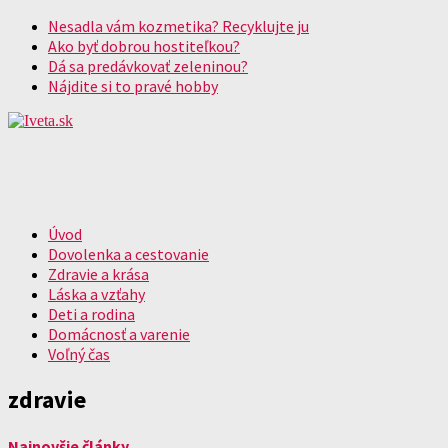
Nesadla vám kozmetika? Recyklujte ju
Ako byť dobrou hostiteľkou?
Dá sa predávkovať zeleninou?
Nájdite si to pravé hobby
Úvod
Dovolenka a cestovanie
Zdravie a krása
Láska a vzťahy
Deti a rodina
Domácnosť a varenie
Voľný čas
zdravie
Najnovšie články